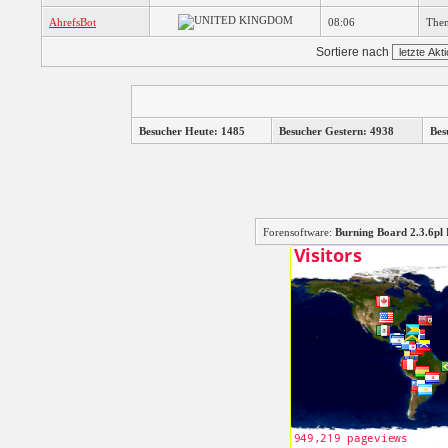
AhrefsBot
08:06
The
Sortiere nach
Besucher Heute: 1485
Besucher Gestern: 4938
Bes
Forensoftware:
Burning Board 2.3.6