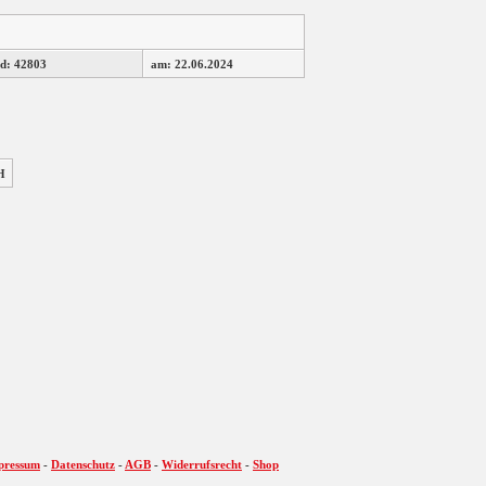
d: 42803
am: 22.06.2024
H
pressum
-
Datenschutz
-
AGB
-
Widerrufsrecht
-
Shop