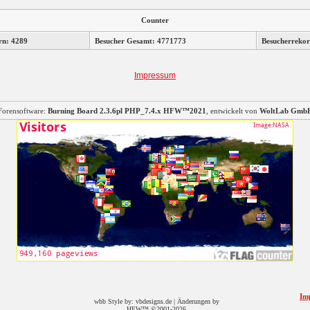
Counter
rn: 4289
Besucher Gesamt: 4771773
Besucherrekor
Impressum
Forensoftware:
Burning Board 2.3.6pl PHP_7.4.x HFW™2021
, entwickelt von
WoltLab Gmb
Im
wbb Style by: vbdesigns.de | Änderungen by
HFW™ ©2001-2026