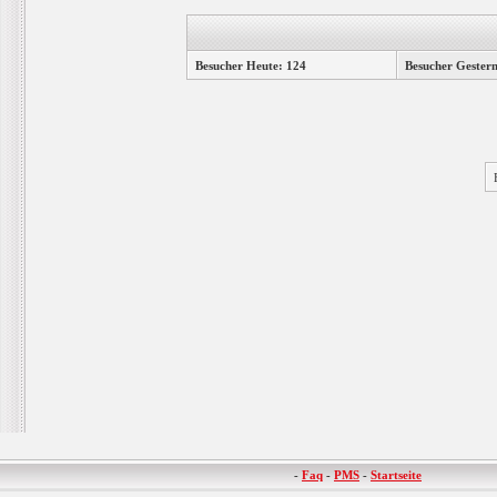
Besucher Heute: 124
Besucher Gester
-
Faq
-
PMS
-
Startseite