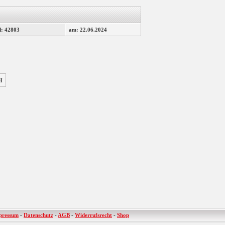
d: 42803
am: 22.06.2024
H
pressum
-
Datenschutz
-
AGB
-
Widerrufsrecht
-
Shop