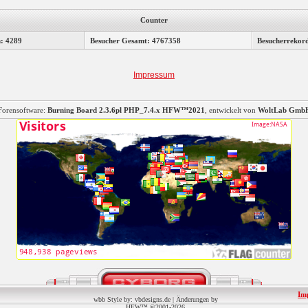
Counter
n: 4289
Besucher Gesamt: 4767358
Besucherrekor
Impressum
Forensoftware:
Burning Board 2.3.6pl PHP_7.4.x HFW™2021
, entwickelt von
WoltLab Gmb
Im
wbb Style by: vbdesigns.de | Änderungen by
HFW™ ©2001-2026