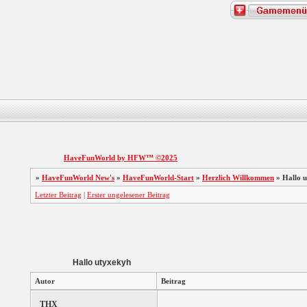
HaveFunWorld by HFW™ ©2025
»
HaveFunWorld New's
»
HaveFunWorld-Start
»
Herzlich Willkommen
»
Hallo 
Letzter Beitrag
|
Erster ungelesener Beitrag
Hallo utyxekyh
Autor
Beitrag
THX