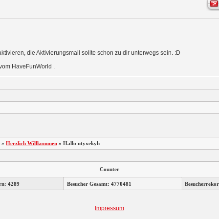
aktivieren, die Aktivierungsmail sollte schon zu dir unterwegs sein. :D
 vom HaveFunWorld .
»
Herzlich Willkommen
»
Hallo utyxekyh
Counter
rn: 4289
Besucher Gesamt: 4770481
Besucherrekor
Impressum