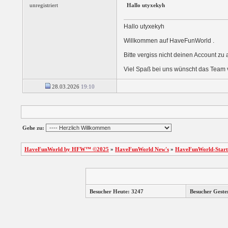
unregistriert
Hallo utyxekyh
Hallo utyxekyh
Willkommen auf HaveFunWorld .
Bitte vergiss nicht deinen Account zu 
Viel Spaß bei uns wünscht das Team
28.03.2026
19:10
Gehe zu:
HaveFunWorld by HFW™ ©2025
»
HaveFunWorld New's
»
HaveFunWorld-Start
Besucher Heute: 3247
Besucher Geste