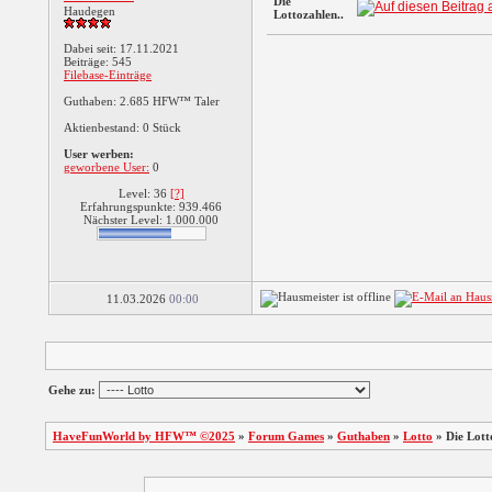
Die
Haudegen
Lottozahlen..
Dabei seit: 17.11.2021
Beiträge: 545
Filebase-Einträge
Guthaben: 2.685 HFW™ Taler
Aktienbestand: 0 Stück
User werben:
geworbene User:
0
Level: 36
[?]
Erfahrungspunkte: 939.466
Nächster Level: 1.000.000
11.03.2026
00:00
Gehe zu:
HaveFunWorld by HFW™ ©2025
»
Forum Games
»
Guthaben
»
Lotto
»
Die Lott