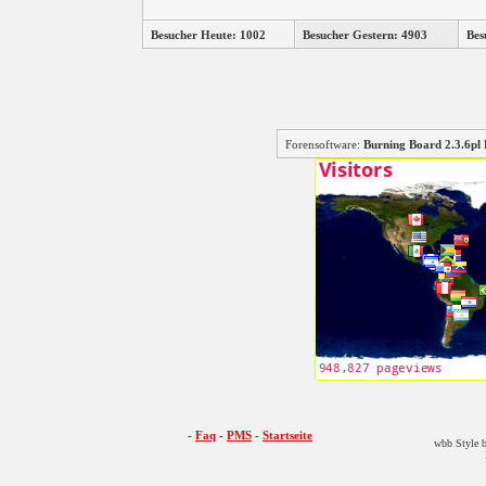
Besucher Heute: 1002
Besucher Gestern: 4903
Bes
Forensoftware:
Burning Board 2.3.6
-
Faq
-
PMS
-
Startseite
wbb Style b