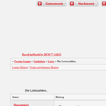
HaveFunWorld by HFW™ ©2025
»
Forum Games
»
Guthaben
»
Lotto
»
Die Lottozahlen..
Letzter Beitrag
|
Erster ungelesener Beitrag
Die Lottozahlen..
Autor
Beitrag
Hausmeister