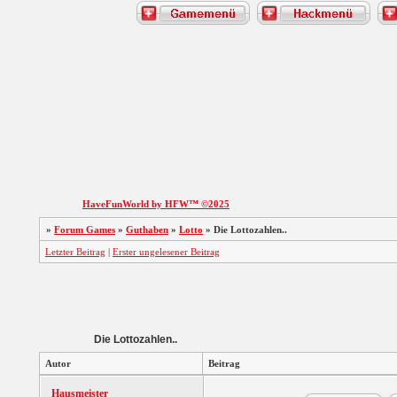
HaveFunWorld by HFW™ ©2025
»
Forum Games
»
Guthaben
»
Lotto
»
Die Lottozahlen..
Letzter Beitrag
|
Erster ungelesener Beitrag
Die Lottozahlen..
Autor
Beitrag
Hausmeister