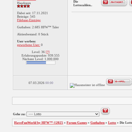
Die
Haudegen
Lottozahlen..
Dabei seit: 17.11.2021
Beiträge: 545
Filebase-Einträge
Guthaben: 2.685 HFW™ Taler
Aktienbestand: 0 Stück
User werben:
geworbene User:
0
Level: 36
[?]
Erfahrungspunkte: 939.555
Nächster Level: 1.000.000
07.03.2026
00:00
Gehe zu:
HaveFunWorld by HFW™ ©2025
»
Forum Games
»
Guthaben
»
Lotto
»
Die Lott