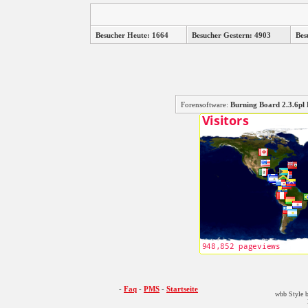
Besucher Heute: 1664
Besucher Gestern: 4903
Bes
Forensoftware:
Burning Board 2.3.6
-
Faq
-
PMS
-
Startseite
wbb Style b