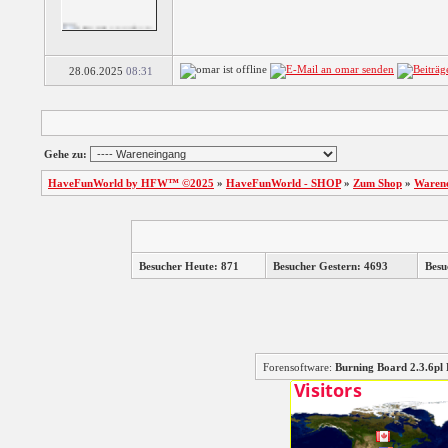
Slingo
Yeti Longshot:
28.06.2025
08:31
Ridic...
Slingo Super Keno
Gehe zu:
Yeti Long Shot:
Rand...
HaveFunWorld by HFW™ ©2025
»
HaveFunWorld - SHOP
»
Zum Shop
»
Waren
3 Wheel Slot
Trouble On Ice
Besucher Heute: 871
Besucher Gestern: 4693
Besu
3 Reel Jackpot
Slots
Forensoftware:
Burning Board 2.3.6
5 Reel Cherokee
Slots