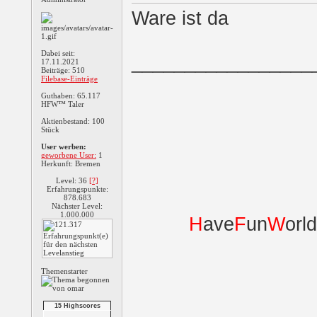
Ware ist da
5 Reel Fruit Slots
Dabei seit:
_________________
17.11.2021
Beiträge: 510
Filebase-Einträge
Guthaben: 65.117
Slingo Delux
HFW™ Taler
Aktienbestand: 100
Stück
Slingo Mega Slots
User werben:
geworbene User:
1
Herkunft: Bremen
Level: 36
[?]
Erfahrungspunkte:
Slingo
878.683
Nächster Level:
1.000.000
H
ave
F
un
W
orl
Festive Fallout
Themenstarter
Gold Miner Special
15 Highscores
Shuffle The Penguin
E...