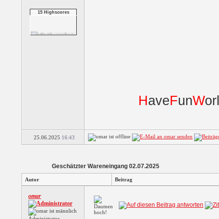
15 Highscores
Shuffle The Penguin
Yeti Longshot:
Ridic...
H
ave
F
un
W
or
Yeti Long Shot:
Rand...
25.06.2025
16:43
Trouble On Ice
Geschätzter Wareneingang 02.07.2025
3 Reel Jackpot
Slots
Autor
Beitrag
omar
5 Reel Cherokee
Slots
Administrator