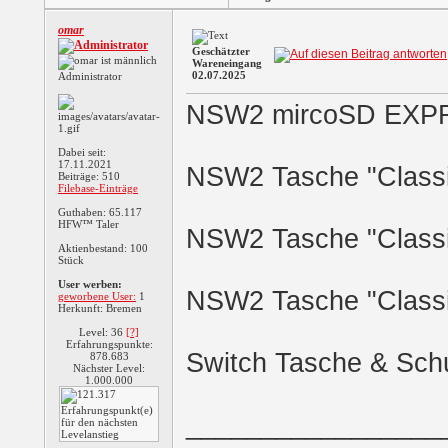
omar
Geschätzter
Wareneingang
02.07.2025
Administrator
NSW2 mircoSD EXPR
Dabei seit:
17.11.2021
NSW2 Tasche "Classic
Beiträge: 510
Filebase-Einträge
Guthaben: 65.117
HFW™ Taler
NSW2 Tasche "Classic
Aktienbestand: 100
Stück
User werben:
NSW2 Tasche "Classic
geworbene User:
1
Herkunft: Bremen
Level: 36
[?]
Erfahrungspunkte:
Switch Tasche & Sch
878.683
Nächster Level:
1.000.000
_________________