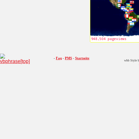
5 Reel Fruit Slots
Slingo Delux
Slingo Mega Slots
-
Faq
-
PMS
-
Startseite
wbb Style b
Slingo
Festive Fallout
Gold Miner Special
E...