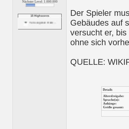
Nächster Level: 1.000.000
Shuffle The Penguin
Der Spieler mu
15 Highscores
Gebäudes auf s
Yeti Longshot: Ridic...
versucht er, bi
Yeti Long Shot: Rand...
ohne sich vorhe
Trouble On Ice
QUELLE: WIKI
3 Reel Jackpot Slots
5 Reel Cherokee Slots
Details
Altersfreigabe:
5 Reel Fruit Slots
Sprache(n):
Anhänge:
Größe gesamt:
Slingo Delux