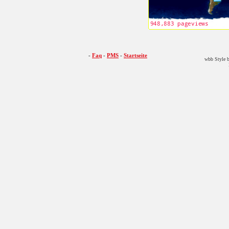
-
Faq
-
PMS
-
Startseite
wbb Style b