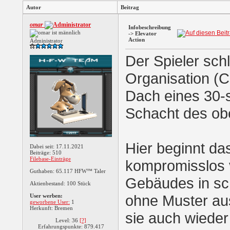
Autor
Beitrag
omar
Infobeschreibung
-> Elevator
Action
Administrator
Der Spieler schl
Organisation (C
Dach eines 30-
Schacht des ob
Hier beginnt das
Dabei seit: 17.11.2021
Beiträge: 510
Filebase-Einträge
kompromisslos v
Guthaben: 65.117 HFW™ Taler
Gebäudes in sch
Aktienbestand: 100 Stück
ohne Muster au
User werben:
geworbene User:
1
Herkunft: Bremen
sie auch wieder
Level: 36
[?]
Erfahrungspunkte: 879.417