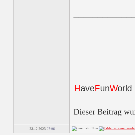
Slingo Mega Slots
____________
Slingo
Festive Fallout
Gold Miner Special E...
Slingo
H
ave
F
un
W
orld
Slingo Super Keno
3 Wheel Slot
Dieser Beitrag wu
23.12.2023
07:06