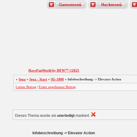
HaveFunWorld by HFW™ ©2025
»
Sega
»
Sega - Start
»
SG-1000
»
Infobeschreibung -> Elevator Action
Letzter Beitrag
|
Erster ungelesener Beitrag
Dieses Thema wurde als
unerledigt
markiert.
Infobeschreibung -> Elevator Action