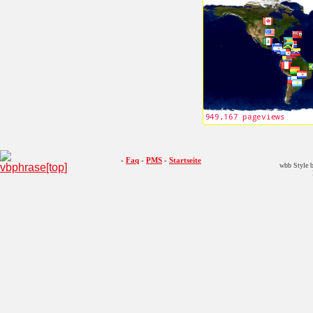
-
Faq
-
PMS
-
Startseite
wbb Style b