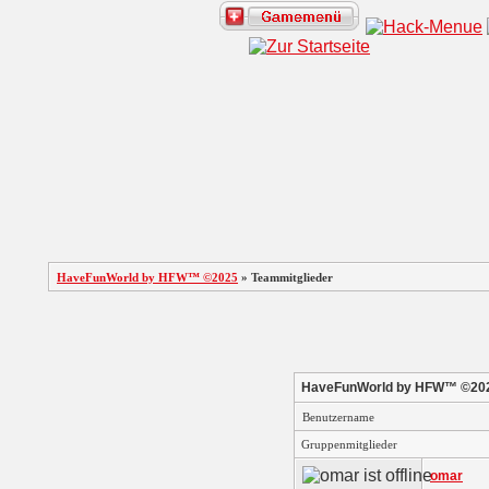
HaveFunWorld by HFW™ ©2025
» Teammitglieder
HaveFunWorld by HFW™ ©202
Benutzername
Gruppenmitglieder
omar