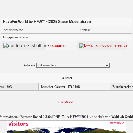
HaveFunWorld by HFW™ ©2025 Super Moderatoren
Benutzername
Kontakt
Gruppenmitglieder
noctourne
Gehe zu:
Counter
rn: 4693
Besucher Gesamt: 4760498
Besucherrekor
Impressum
Forensoftware:
Burning Board 2.3.6pl PHP_7.4.x HFW™2021
, entwickelt von
WoltLab Gmb