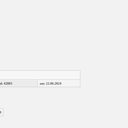
d: 42803
am: 22.06.2024
H