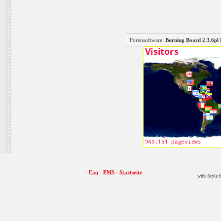
Forensoftware:
Burning Board 2.3.6
-
Faq
-
PMS
-
Startseite
wbb Style b