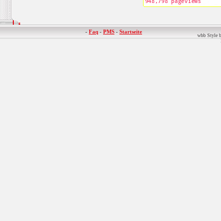
-
Faq
-
PMS
-
Startseite
wbb Style b