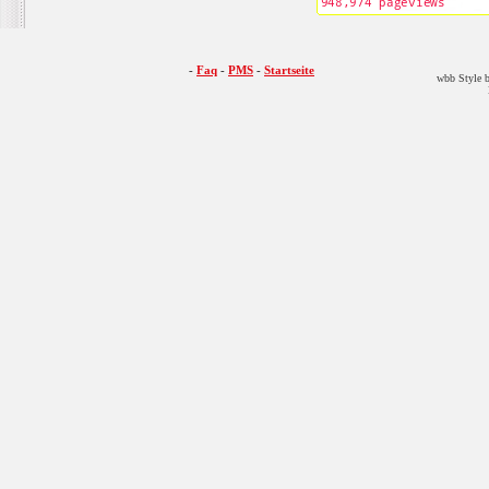
-
Faq
-
PMS
-
Startseite
wbb Style b