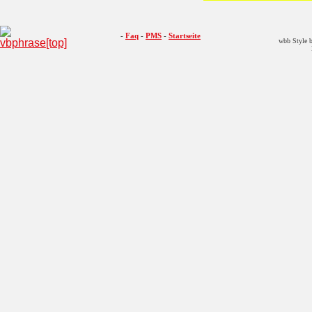
-
Faq
-
PMS
-
Startseite
wbb Style b