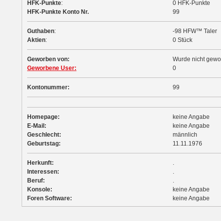
HFK-Punkte
:
0 HFK-Punkte
HFK-Punkte Konto Nr.
99
Guthaben
:
-98 HFW™ Taler
Aktien
:
0 Stück
Geworben von:
Wurde nicht gew
Geworbene User:
0
Kontonummer:
99
Homepage:
keine Angabe
E-Mail:
keine Angabe
Geschlecht:
männlich
Geburtstag:
11.11.1976
Herkunft:
.
Interessen:
.
Beruf:
.
Konsole:
keine Angabe
Foren Software:
keine Angabe