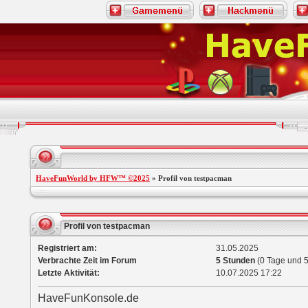
HaveFunWorld by HFW™ ©2025
» Profil von testpacman
Profil von testpacman
Registriert am:
31.05.2025
Verbrachte Zeit im Forum
5 Stunden
(0 Tage und 5
Letzte Aktivität:
10.07.2025
17:22
HaveFunKonsole.de