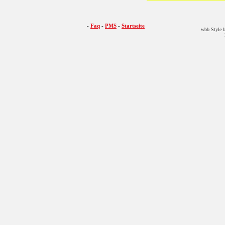
-
Faq
-
PMS
-
Startseite
wbb Style b