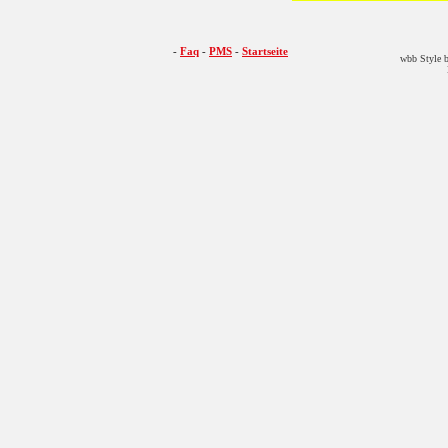
-
Faq
-
PMS
-
Startseite
wbb Style b