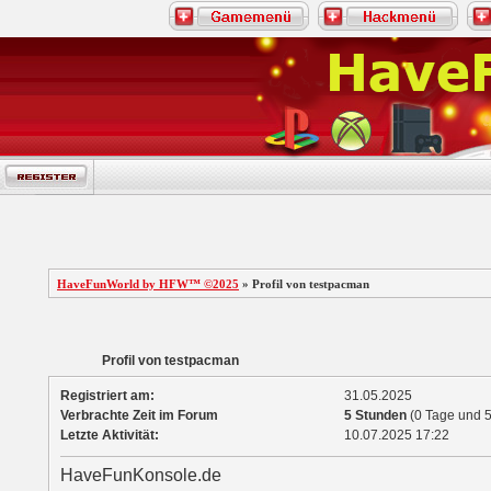
HaveFunWorld by HFW™ ©2025
» Profil von testpacman
Profil von testpacman
Registriert am:
31.05.2025
Verbrachte Zeit im Forum
5 Stunden
(0 Tage und 5
Letzte Aktivität:
10.07.2025
17:22
HaveFunKonsole.de