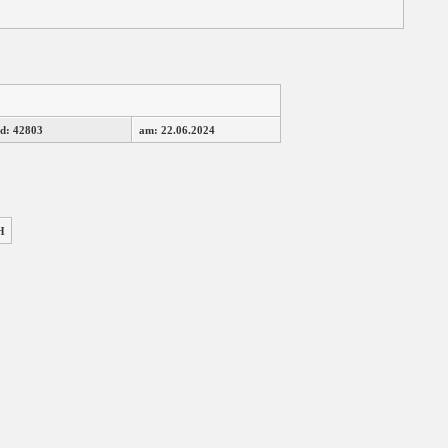
d: 42803
am: 22.06.2024
H