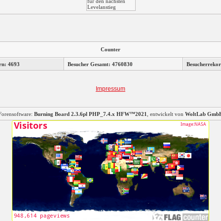
Counter
rn: 4693
Besucher Gesamt: 4760830
Besucherrekor
Impressum
Forensoftware:
Burning Board 2.3.6pl PHP_7.4.x HFW™2021
, entwickelt von
WoltLab Gmb