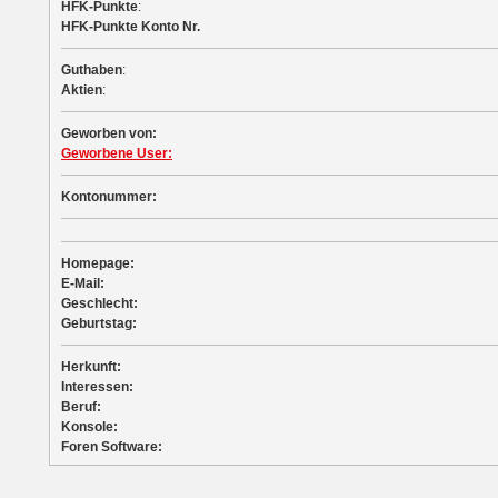
HFK-Punkte
:
HFK-Punkte Konto Nr.
Guthaben
:
Aktien
:
Geworben von:
Geworbene User:
Kontonummer:
Homepage:
E-Mail:
Geschlecht:
Geburtstag:
Herkunft:
Interessen:
Beruf:
Konsole:
Foren Software: