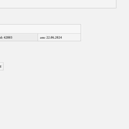
d: 42803
am: 22.06.2024
H