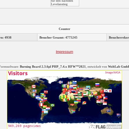
Counter
rn: 4938
Besucher Gesamt: 4775245
Besucherrekor
Impressum
Forensoftware:
Burning Board 2.3.6pl PHP_7.4.x HFW™2021
, entwickelt von
WoltLab Gmb