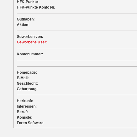
HFK-Punkte
:
HFK-Punkte Konto Nr.
Guthaben
:
Aktien
:
Geworben von:
Geworbene User:
Kontonummer:
Homepage:
E-Mail:
Geschlecht:
Geburtstag:
Herkunft:
Interessen:
Beruf:
Konsole:
Foren Software: