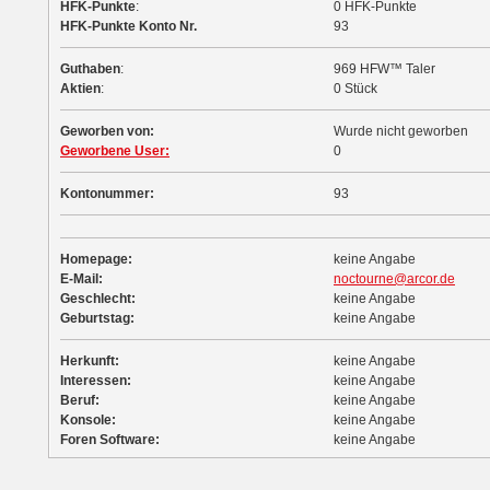
HFK-Punkte
:
0 HFK-Punkte
HFK-Punkte Konto Nr.
93
Guthaben
:
969 HFW™ Taler
Aktien
:
0 Stück
Geworben von:
Wurde nicht geworben
Geworbene User:
0
Kontonummer:
93
Homepage:
keine Angabe
E-Mail:
noctourne@arcor.de
Geschlecht:
keine Angabe
Geburtstag:
keine Angabe
Herkunft:
keine Angabe
Interessen:
keine Angabe
Beruf:
keine Angabe
Konsole:
keine Angabe
Foren Software:
keine Angabe