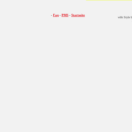
-
Faq
-
PMS
-
Startseite
wbb Style b