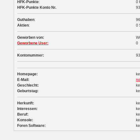
HFK-Punkte
:
0 
HFK-Punkte Konto Nr.
9
Guthaben
:
9
Aktien
:
0 
Geworben von:
Wu
Geworbene User:
0
Kontonummer:
9
Homepage:
ke
E-Mail:
no
Geschlecht:
ke
Geburtstag:
ke
Herkunft:
ke
Interessen:
ke
Beruf:
ke
Konsole:
ke
Foren Software:
ke