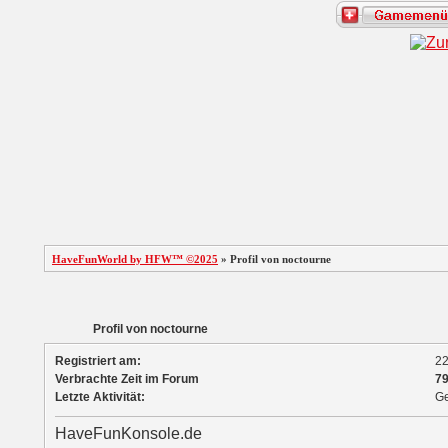
HaveFunWorld by HFW™ ©2025
» Profil von noctourne
Profil von noctourne
Registriert am:
22
Verbrachte Zeit im Forum
79
Letzte Aktivität:
Ge
HaveFunKonsole.de