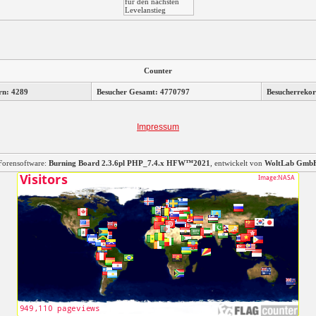
Counter
rn: 4289
Besucher Gesamt: 4770797
Besucherrekor
Impressum
Forensoftware:
Burning Board 2.3.6pl PHP_7.4.x HFW™2021
, entwickelt von
WoltLab Gmb