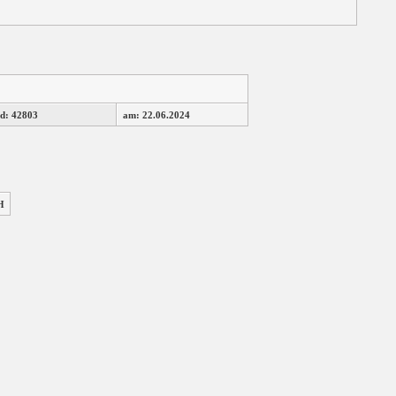
d: 42803
am: 22.06.2024
H