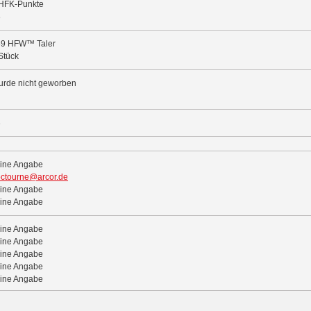
HFK-Punkte
3
69 HFW™ Taler
Stück
rde nicht geworben
3
ine Angabe
ctourne@arcor.de
ine Angabe
ine Angabe
ine Angabe
ine Angabe
ine Angabe
ine Angabe
ine Angabe