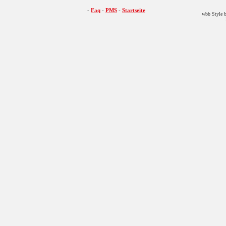
-
Faq
-
PMS
-
Startseite
wbb Style b