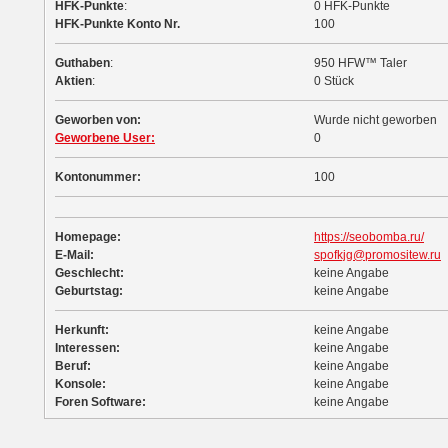
HFK-Punkte
:
0 HFK-Punkte
HFK-Punkte Konto Nr.
100
Guthaben
:
950 HFW™ Taler
Aktien
:
0 Stück
Geworben von:
Wurde nicht geworben
Geworbene User:
0
Kontonummer:
100
Homepage:
https://seobomba.ru/
E-Mail:
spofkjg@promositew.ru
Geschlecht:
keine Angabe
Geburtstag:
keine Angabe
Herkunft:
keine Angabe
Interessen:
keine Angabe
Beruf:
keine Angabe
Konsole:
keine Angabe
Foren Software:
keine Angabe