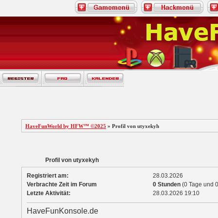
HaveFunWorld by HFW™ ©2025
» Profil von utyxekyh
Profil von utyxekyh
Registriert am:
28.03.2026
Verbrachte Zeit im Forum
0 Stunden
(0 Tage und 0
Letzte Aktivität:
28.03.2026
19:10
HaveFunKonsole.de