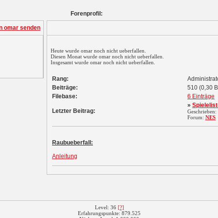
Forenprofil:
Heute wurde omar noch nicht ueberfallen.
Diesen Monat wurde omar noch nicht ueberfallen.
Insgesamt wurde omar noch nicht ueberfallen.
Rang:
Administra
Beiträge:
510 (0,30 B
Filebase:
6 Einträge
»
Spielelis
Letzter Beitrag:
Geschrieben:
Forum:
NES
Raubueberfall:
Anleitung
Level: 36
[?]
Erfahrungspunkte: 879.525