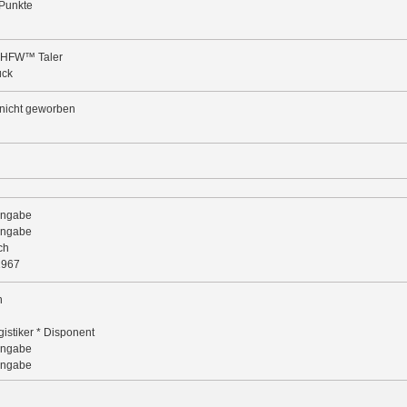
Punkte
 HFW™ Taler
ück
nicht geworben
Angabe
Angabe
ch
1967
n
gistiker * Disponent
Angabe
Angabe