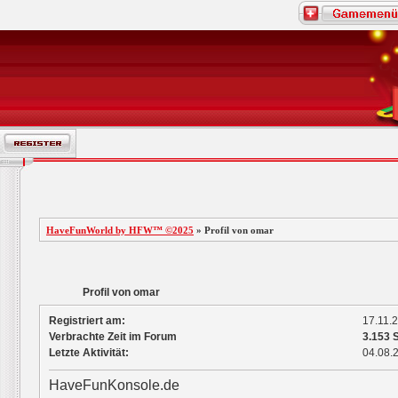
HaveFunWorld by HFW™ ©2025
» Profil von omar
Profil von omar
Registriert am:
17.11.
Verbrachte Zeit im Forum
3.153 
Letzte Aktivität:
04.08.
HaveFunKonsole.de