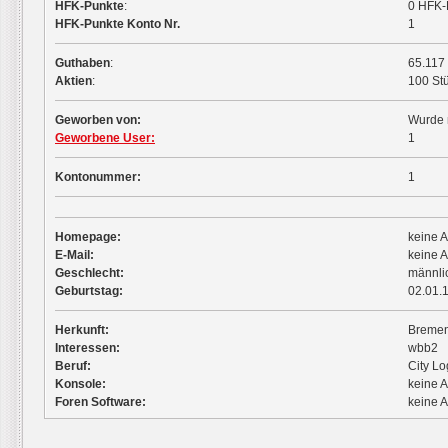
HFK-Punkte
:
0 HFK-
HFK-Punkte Konto Nr.
1
Guthaben
:
65.117
Aktien
:
100 St
Geworben von:
Wurde 
Geworbene User:
1
Kontonummer:
1
Homepage:
keine 
E-Mail:
keine 
Geschlecht:
männli
Geburtstag:
02.01.
Herkunft:
Breme
Interessen:
wbb2
Beruf:
City Lo
Konsole:
keine 
Foren Software:
keine 