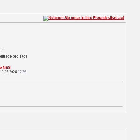
tor
eiträge pro Tag)
te NES
 19.02.2026
07:26