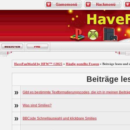
HaveFunWorld by HFW™ ©2025
»
Häufig gestellte Fragen
» Beiträge lesen und 
Beiträge l
»
Gibt es bestimmte Textformatierungscodes, die ich in meinen Beitr
»
Was sind Smilies?
»
BBCode Schnellauswahl und klickbare Smilies