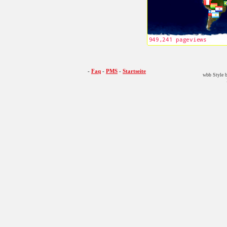
-
Faq
-
PMS
-
Startseite
wbb Style b