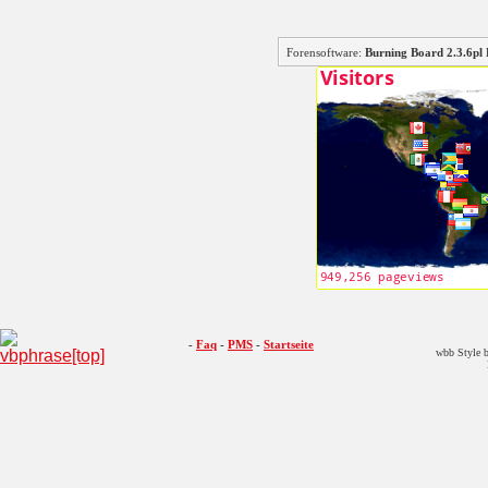
Forensoftware:
Burning Board 2.3.6
-
Faq
-
PMS
-
Startseite
wbb Style b