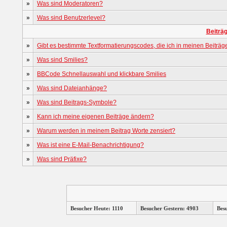
»
Was sind Moderatoren?
»
Was sind Benutzerlevel?
Beiträ
»
Gibt es bestimmte Textformatierungscodes, die ich in meinen Beiträ
»
Was sind Smilies?
»
BBCode Schnellauswahl und klickbare Smilies
»
Was sind Dateianhänge?
»
Was sind Beitrags-Symbole?
»
Kann ich meine eigenen Beiträge ändern?
»
Warum werden in meinem Beitrag Worte zensiert?
»
Was ist eine E-Mail-Benachrichtigung?
»
Was sind Präfixe?
Besucher Heute: 1110
Besucher Gestern: 4903
Bes