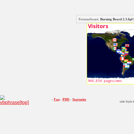
Forensoftware:
Burning Board 2.3.6
-
Faq
-
PMS
-
Startseite
wbb Style b