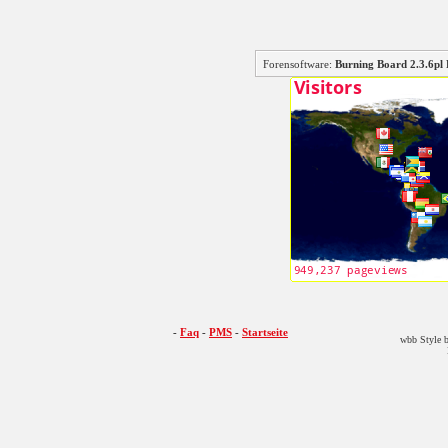
Forensoftware:
Burning Board 2.3.6
-
Faq
-
PMS
-
Startseite
wbb Style b