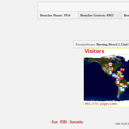
Besucher Heute: 3954
Besucher Gestern: 4903
Bes
Forensoftware:
Burning Board 2.3.6
-
Faq
-
PMS
-
Startseite
wbb Style b