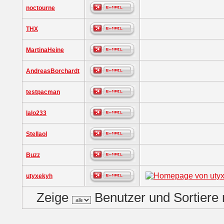
noctourne
THX
MartinaHeine
AndreasBorchardt
testpacman
lalo233
Stellaol
Buzz
utyxekyh
Zeige
Benutzer und Sortiere