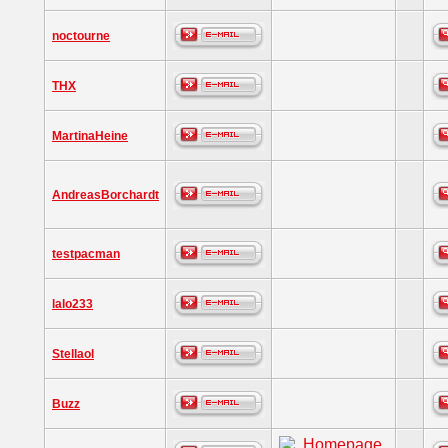
noctourne
THX
MartinaHeine
AndreasBorchardt
testpacman
lalo233
Stellaol
Buzz