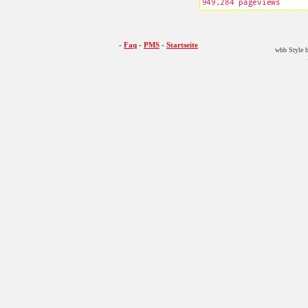
-
Faq
-
PMS
-
Startseite
wbb Style b