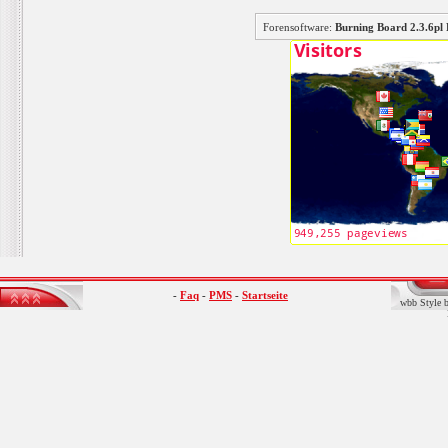
Forensoftware:
Burning Board 2.3.6
-
Faq
-
PMS
-
Startseite
wbb Style b