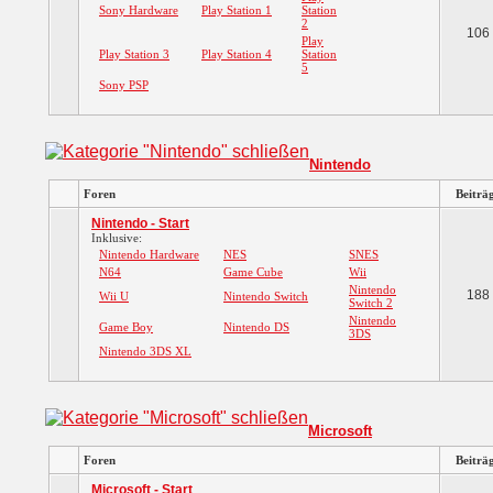
Sony Hardware
Play Station 1
Station
2
106
Play
Play Station 3
Play Station 4
Station
5
Sony PSP
Nintendo
Foren
Beiträ
Nintendo - Start
Inklusive:
Nintendo Hardware
NES
SNES
N64
Game Cube
Wii
Nintendo
188
Wii U
Nintendo Switch
Switch 2
Nintendo
Game Boy
Nintendo DS
3DS
Nintendo 3DS XL
Microsoft
Foren
Beiträ
Microsoft - Start