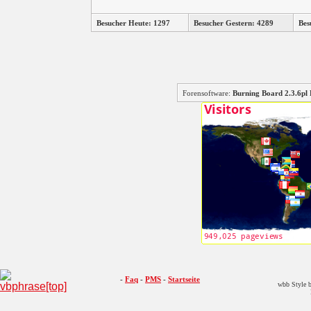
Besucher Heute: 1297
Besucher Gestern: 4289
Bes
Forensoftware:
Burning Board 2.3.6
-
Faq
-
PMS
-
Startseite
wbb Style b