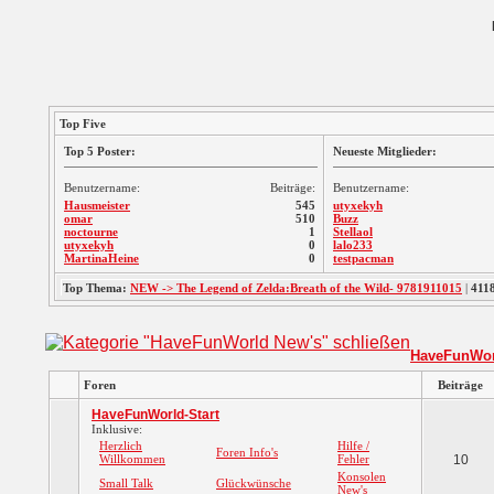
Top Five
Top 5 Poster:
Neueste Mitglieder:
Benutzername:
Beiträge:
Benutzername:
Hausmeister
545
utyxekyh
omar
510
Buzz
noctourne
1
Stellaol
utyxekyh
0
lalo233
MartinaHeine
0
testpacman
Top Thema:
NEW -> The Legend of Zelda:Breath of the Wild- 9781911015
|
411
HaveFunWor
Foren
Beiträge
HaveFunWorld-Start
Inklusive:
Herzlich
Hilfe /
Foren Info's
Willkommen
Fehler
10
Konsolen
Small Talk
Glückwünsche
New's