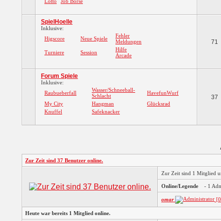
Lotto
Job Börse
SpielHoelle
Inklusive:
Fehler
Higscore
Neue Spiele
Meldungen
71
Hilfe
Turniere
Session
Arcade
Forum Spiele
Inklusive:
Wasser/Schneeball-
Raubueberfall
HavefunWurf
Schlacht
37
My City
Hangman
Glücksrad
Knuffel
Safeknacker
Zur Zeit sind 37 Benutzer online.
Zur Zeit sind 1 Mitglied
Online/Legende
- 1 Ad
omar
[0
Heute war bereits 1 Mitglied online.