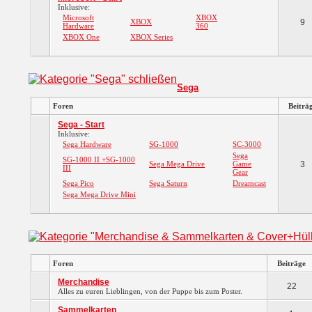
Inklusive:
Microsoft
XBOX
XBOX
9
Hardware
360
XBOX One
XBOX Series
Sega
Foren
Beiträ
Sega - Start
Inklusive:
Sega Hardware
SG-1000
SC-3000
Sega
SG-1000 II +SG-1000
Sega Mega Drive
Game
3
III
Gear
Sega Pico
Sega Saturn
Dreamcast
Sega Mega Drive Mini
Foren
Beiträge
Merchandise
22
Alles zu euren Lieblingen, von der Puppe bis zum Poster.
Sammelkarten