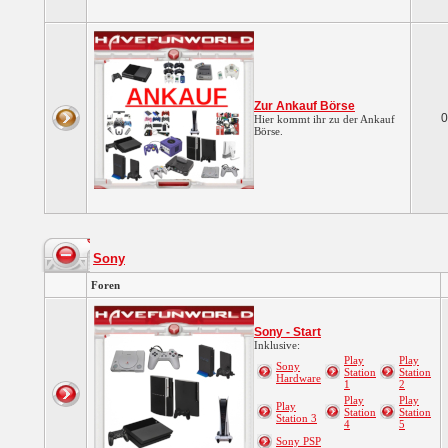
Zur Ankauf Börse
0
Hier kommt ihr zu der Ankauf
Börse.
Sony
Foren
Sony - Start
Inklusive:
Play
Play
Sony
Station
Station
Hardware
1
2
Play
Play
Play
Station
Station
Station 3
4
5
Sony PSP