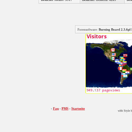
Forensoftware:
Burning Board 2.3.6
-
Faq
-
PMS
-
Startseite
wbb Style b