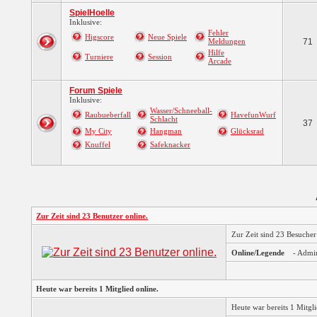
SpielHoelle
Inklusive:
Fehler
Higscore
Neue Spiele
Meldungen
71
Hilfe
Turniere
Session
Arcade
Forum Spiele
Inklusive:
Wasser/Schneeball-
Raubueberfall
HavefunWurf
Schlacht
37
My City
Hangman
Glücksrad
Knuffel
Safeknacker
Zur Zeit sind 23 Benutzer online.
Zur Zeit sind 23 Besuche
Online/Legende
- Admi
Heute war bereits 1 Mitglied online.
Heute war bereits 1 Mitg