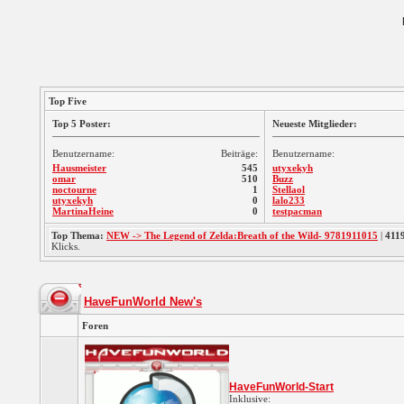
Top Five
Top 5 Poster:
Neueste Mitglieder:
Benutzername:
Beiträge:
Benutzername:
Hausmeister
545
utyxekyh
omar
510
Buzz
noctourne
1
Stellaol
utyxekyh
0
lalo233
MartinaHeine
0
testpacman
Top Thema:
NEW -> The Legend of Zelda:Breath of the Wild- 9781911015
|
411
Klicks.
HaveFunWorld New's
Foren
HaveFunWorld-Start
Inklusive: