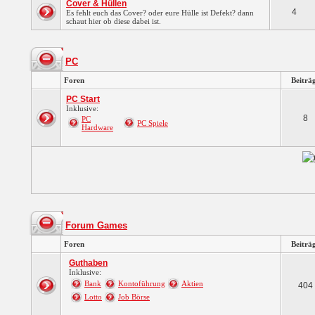
Cover & Hüllen
4
Es fehlt euch das Cover? oder eure Hülle ist Defekt? dann
schaut hier ob diese dabei ist.
PC
Foren
Beiträ
PC Start
Inklusive:
8
PC
PC Spiele
Hardware
Forum Games
Foren
Beiträ
Guthaben
Inklusive:
Bank
Kontoführung
Aktien
404
Lotto
Job Börse