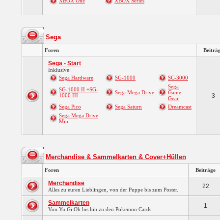
XBOX One
XBOX Series
Sega
Foren
Beiträ
Sega - Start
Inklusive:
Sega Hardware
SG-1000
SC-3000
Sega
SG-1000 II +SG-
Sega Mega Drive
Game
1000 III
3
Gear
Sega Pico
Sega Saturn
Dreamcast
Sega Mega Drive
Mini
Merchandise & Sammelkarten & Cover+Hüllen
Foren
Beiträge
Merchandise
22
Alles zu euren Lieblingen, von der Puppe bis zum Poster.
Sammelkarten
1
Von Yu Gi Oh bis hin zu den Pokemon Cards.