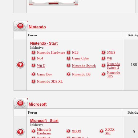
Nintendo
Foren
Beiträ
Nintendo - Start
Inklusive:
Nintendo Hardware
NES
SNES
N64
Game Cube
Wii
Nintendo
188
Wii U
Nintendo Switch
Switch 2
Nintendo
Game Boy
Nintendo DS
3DS
Nintendo 3DS XL
Microsoft
Foren
Beiträ
Microsoft - Start
Inklusive:
Microsoft
XBOX
XBOX
9
Hardware
360