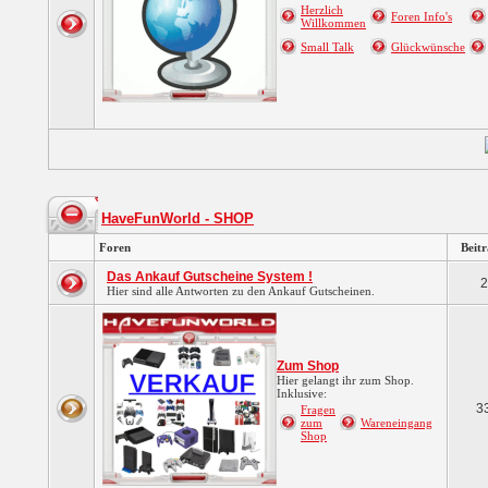
Herzlich
Foren Info's
Willkommen
Small Talk
Glückwünsche
HaveFunWorld - SHOP
Foren
Beit
Das Ankauf Gutscheine System !
2
Hier sind alle Antworten zu den Ankauf Gutscheinen.
Zum Shop
Hier gelangt ihr zum Shop.
Inklusive:
3
Fragen
zum
Wareneingang
Shop