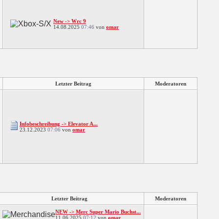
New -> Wrc 9
14.08.2025
07:46
von
omar
Letzter Beitrag
Moderatoren
Infobeschreibung -> Elevator A...
23.12.2023
07:06
von
omar
Letzter Beitrag
Moderatoren
NEW -> Merc Super Mario Buchst...
11.06.2025
07:12
von
omar