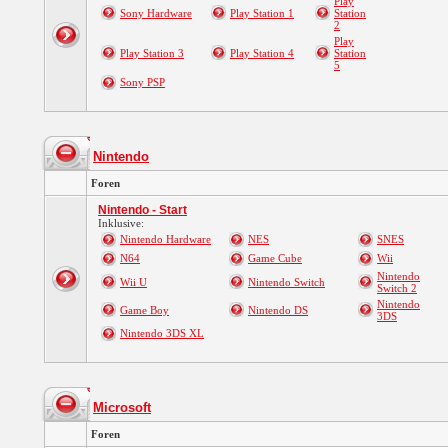
Play
Sony Hardware
Play Station 1
Station
2
Play
Play Station 3
Play Station 4
Station
5
Sony PSP
Nintendo
Foren
Nintendo - Start
Inklusive:
Nintendo Hardware
NES
SNES
N64
Game Cube
Wii
Nintendo
Wii U
Nintendo Switch
Switch 2
Nintendo
Game Boy
Nintendo DS
3DS
Nintendo 3DS XL
Microsoft
Foren