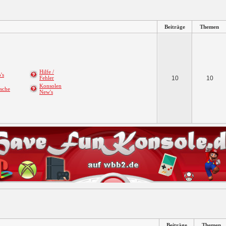
Beiträge
Themen
Hilfe /
's
Fehler
10
10
Konsolen
sche
New's
Beiträge
Themen