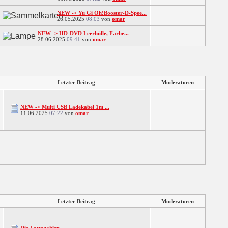
NEW -> Yu Gi Oh!Booster-D-Spee...
26.05.2025
08:03
von
omar
NEW -> HD-DVD Leerhülle, Farbe...
28.06.2025
09:41
von
omar
Letzter Beitrag
Moderatoren
NEW -> Multi USB Ladekabel 1m ...
11.06.2025
07:22
von
omar
Letzter Beitrag
Moderatoren