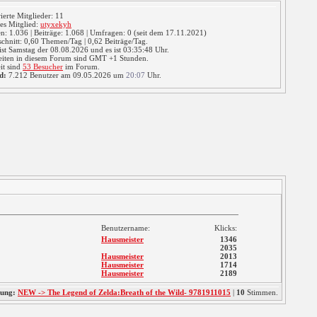
rierte Mitglieder: 11
es Mitglied:
utyxekyh
: 1.036 | Beiträge: 1.068 | Umfragen: 0 (seit dem 17.11.2021)
chnitt: 0,60 Themen/Tag | 0,62 Beiträge/Tag.
ist Samstag der 08.08.2026 und es ist 03:35:49 Uhr.
eiten in diesem Forum sind GMT +1 Stunden.
it sind
53 Besucher
im Forum.
d:
7.212 Benutzer am 09.05.2026 um
20:07
Uhr.
Benutzername:
Klicks:
Hausmeister
1346
2035
Hausmeister
2013
Hausmeister
1714
Hausmeister
2189
ung:
NEW -> The Legend of Zelda:Breath of the Wild- 9781911015
|
10
Stimmen.