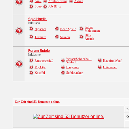
Bank
Kontoführung
Aktien
Lotto
Job Börse
SpielHoelle
Inklusive:
Fehler
Higscore
Neue Spiele
Meldungen
Hilfe
Turniere
Session
Arcade
Forum Spiele
Inklusive:
Wasser/Schneeball-
Raubueberfall
HavefunWurf
Schlacht
My City
Hangman
Glücksrad
Knuffel
Safeknacker
Zur Zeit sind 53 Benutzer online.
Z
O