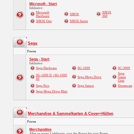
Microsoft - Start
Inklusive:
Microsoft
XBOX
XBOX
Hardware
360
XBOX One
XBOX Series
Sega
Foren
Sega - Start
Inklusive:
Sega Hardware
SG-1000
SC-3000
Sega
SG-1000 II +SG-1000
Sega Mega Drive
Game
III
Gear
Sega Pico
Sega Saturn
Dreamcast
Sega Mega Drive Mini
Merchandise & Sammelkarten & Cover+Hüllen
Foren
Merchandise
Alles zu euren Lieblingen, von der Puppe bis zum Poster.