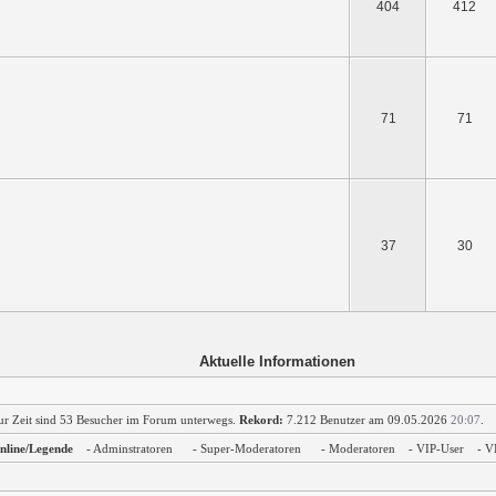
404
412
71
71
37
30
Aktuelle Informationen
ur Zeit sind 53 Besucher im Forum unterwegs.
Rekord:
7.212 Benutzer am 09.05.2026
20:07
.
nline/Legende
- Adminstratoren
- Super-Moderatoren
- Moderatoren
- VIP-User
- V