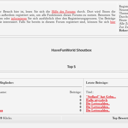
Regist
Neuest
r Besuch hier ist, lesen Sie sich die
Hilfe des Forums
durch. Dort wird Ihnen die
Themen
 außerdem registriert sein, um alle Funktionen dieses Forums zu nutzen. Benutzen Sie
Durchs
ren oder
informieren
Sie sich ausführlich über den Registrierungsprozess. Um Beiträge
Heute 
 interessiert. Falls Sie bereits in diesem Forum registriert sind, können Sie sich
hier
Alle Z
Zur Ze
Rekor
HaveFunWorld Shoutbox
Top 5
itglieder:
Letzte Beiträge:
name:
Beiträge:
Titel::
0
"Stellaol" hat Gebu...
0
Hallo utyxekyh
0
Die Lottozahlen..
0
Die Lottozahlen..
an
0
Die Lottozahlen..
89
Klicks.
Top Bewert