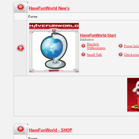
HaveFunWorld New's
Foren
HaveFunWorld-Start
Inklusive:
Herzlich
Foren Info
Willkommen
Small Talk
Glückwün
HaveFunWorld - SHOP
Foren