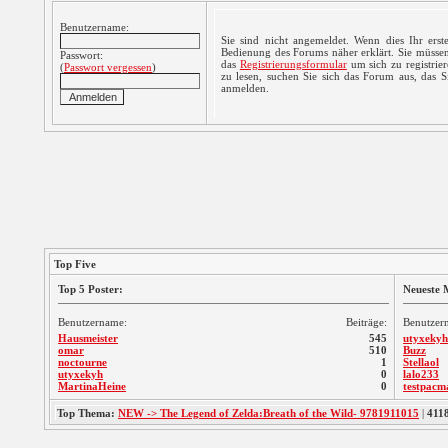
Benutzername:
Sie sind nicht angemeldet. Wenn dies Ihr erste
Bedienung des Forums näher erklärt. Sie müssen
Passwort:
das
Registrierungsformular
um sich zu registrie
(
Passwort vergessen
)
zu lesen, suchen Sie sich das Forum aus, das Sie
anmelden.
Top Five
Top 5 Poster:
Neueste M
Benutzername:
Beiträge:
Benutzer
Hausmeister
545
utyxekyh
omar
510
Buzz
noctourne
1
Stellaol
utyxekyh
0
lalo233
MartinaHeine
0
testpacm
Top Thema:
NEW -> The Legend of Zelda:Breath of the Wild- 9781911015
|
411