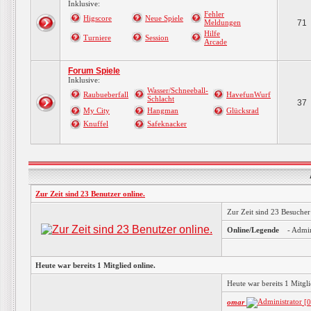
Inklusive:
Fehler
Higscore
Neue Spiele
Meldungen
71
Hilfe
Turniere
Session
Arcade
Forum Spiele
Inklusive:
Wasser/Schneeball-
Raubueberfall
HavefunWurf
Schlacht
37
My City
Hangman
Glücksrad
Knuffel
Safeknacker
Zur Zeit sind 23 Benutzer online.
Zur Zeit sind 23 Besuche
Online/Legende
- Admi
Heute war bereits 1 Mitglied online.
Heute war bereits 1 Mitg
omar
[0