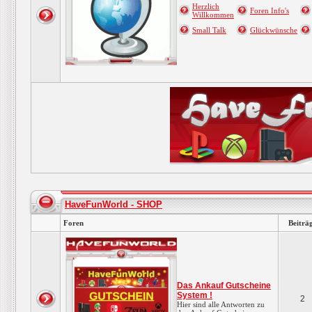
Herzlich
Foren Info's
Willkommen
Small Talk
Glückwünsche
HaveFunWorld - SHOP
Foren
Beiträ
Das Ankauf Gutscheine
System !
2
Hier sind alle Antworten zu