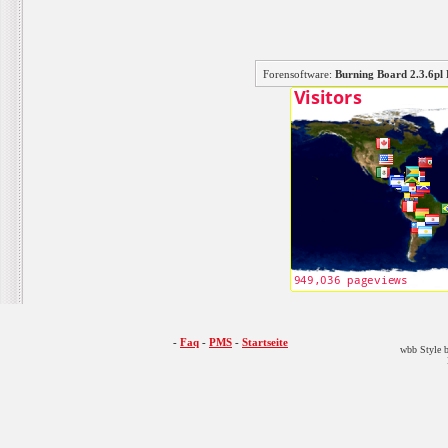
Forensoftware:
Burning Board 2.3.6
-
Faq
-
PMS
-
Startseite
wbb Style b