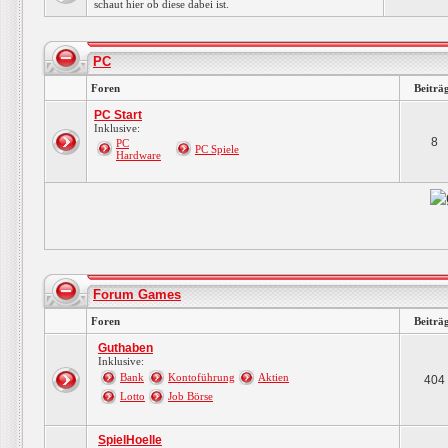
schaut hier ob diese dabei ist.
PC
Foren
Beiträ
PC Start
Inklusive:
8
PC
PC Spiele
Hardware
Forum Games
Foren
Beiträ
Guthaben
Inklusive:
Bank
Kontoführung
Aktien
404
Lotto
Job Börse
SpielHoelle