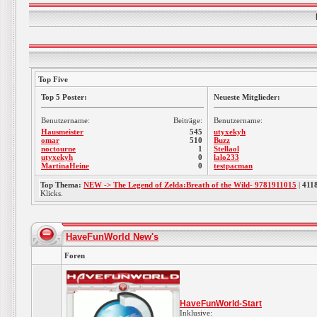
Top Five
Top 5 Poster:
Neueste Mitglieder:
Benutzername:
Beiträge:
Benutzername:
Hausmeister
545
utyxekyh
omar
510
Buzz
noctourne
1
Stellaol
utyxekyh
0
lalo233
MartinaHeine
0
testpacman
Top Thema:
NEW -> The Legend of Zelda:Breath of the Wild- 9781911015
|
411
Klicks.
HaveFunWorld New's
Foren
HaveFunWorld-Start
Inklusive: