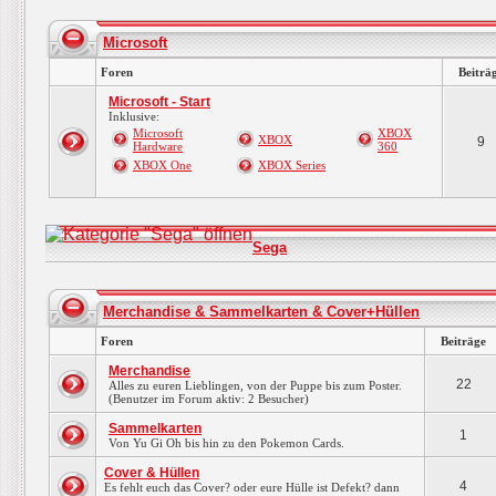
Microsoft
Foren
Beiträ
Microsoft - Start
Inklusive:
Microsoft
XBOX
XBOX
9
Hardware
360
XBOX One
XBOX Series
Sega
Merchandise & Sammelkarten & Cover+Hüllen
Foren
Beiträge
Merchandise
22
Alles zu euren Lieblingen, von der Puppe bis zum Poster.
(Benutzer im Forum aktiv: 2 Besucher)
Sammelkarten
1
Von Yu Gi Oh bis hin zu den Pokemon Cards.
Cover & Hüllen
4
Es fehlt euch das Cover? oder eure Hülle ist Defekt? dann