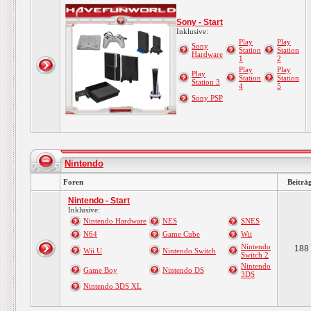
Sony - Start
Inklusive:
Play
Play
Sony
Station
Station
Hardware
1
2
Play
Play
Play
Station
Station
Station 3
4
5
Sony PSP
Nintendo
Foren
Beiträ
Nintendo - Start
Inklusive:
Nintendo Hardware
NES
SNES
N64
Game Cube
Wii
Nintendo
188
Wii U
Nintendo Switch
Switch 2
Nintendo
Game Boy
Nintendo DS
3DS
Nintendo 3DS XL