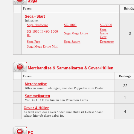
Sega
Foren
Beiträ
Sega - Start
Inklusive:
Sega Hardware
SG-1000
SC-3000
Sega
SG-1000 II +SG-1000
Sega Mega Drive
Game
3
III
Gear
Sega Pico
Sega Saturn
Dreamcast
Sega Mega Drive Mini
Merchandise & Sammelkarten & Cover+Hüllen
Foren
Beiträge
Merchandise
22
Alles zu euren Lieblingen, von der Puppe bis zum Poster.
Sammelkarten
1
Von Yu Gi Oh bis hin zu den Pokemon Cards.
Cover & Hüllen
4
Es fehlt euch das Cover? oder eure Hülle ist Defekt? dann
schaut hier ob diese dabei ist.
PC