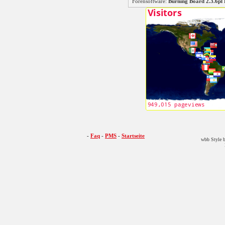
Forensoftware:
Burning Board 2.3.6
-
Faq
-
PMS
-
Startseite
wbb Style b