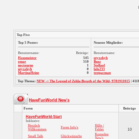
Top Five
Top 5 Poster:
Neueste Mitglieder:
Benutzername:
Beiträge:
Benutzername:
Hausmeister
545
utyxekyh
omar
510
Buzz
noctourne
1
Stellaol
utyxekyh
0
lalo233
MartinaHeine
0
testpacman
Top Thema:
NEW -> The Legend of Zelda:Breath of the Wild- 9781911015
|
411
HaveFunWorld New's
Foren
Beiträge
HaveFunWorld-Start
Inklusive:
Herzlich
Hilfe /
Foren Info's
Willkommen
Fehler
10
Konsolen
Small Talk
Glückwünsche
New's