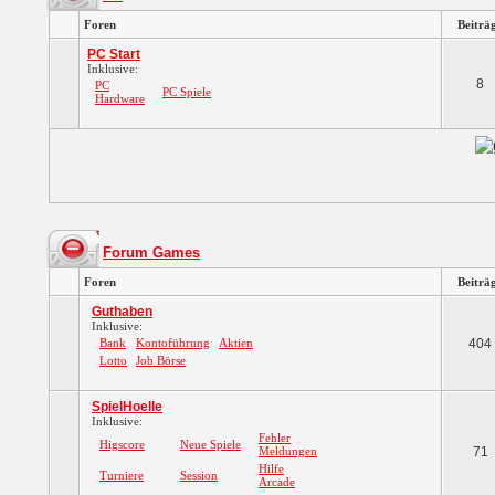
Foren
Beiträ
PC Start
Inklusive:
8
PC
PC Spiele
Hardware
Forum Games
Foren
Beiträ
Guthaben
Inklusive:
Bank
Kontoführung
Aktien
404
Lotto
Job Börse
SpielHoelle
Inklusive:
Fehler
Higscore
Neue Spiele
Meldungen
71
Hilfe
Turniere
Session
Arcade