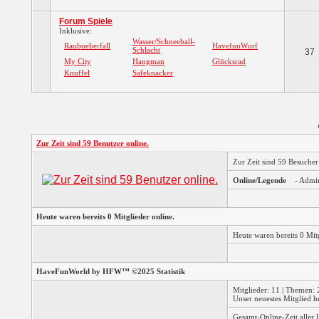
Forum Spiele
Inklusive:
Wasser/Schneeball-
Raubueberfall
HavefunWurf
Schlacht
37
My City
Hangman
Glücksrad
Knuffel
Safeknacker
Zur Zeit sind 59 Benutzer online.
Zur Zeit sind 59 Besuche
Online/Legende
- Admi
Heute waren bereits 0 Mitglieder online.
Heute waren bereits 0 Mi
HaveFunWorld by HFW™ ©2025 Statistik
Mitglieder: 11 | Themen: 2
Unser neuestes Mitglied h
Gesamt-Online-Zeit aller