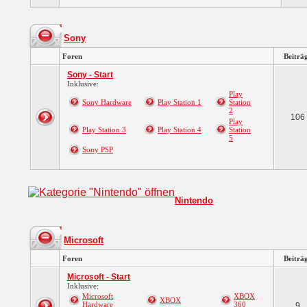
Sony
Foren
Beiträ
Sony - Start
Inklusive:
Play
Sony Hardware
Play Station 1
Station
2
106
Play
Play Station 3
Play Station 4
Station
5
Sony PSP
Nintendo
Microsoft
Foren
Beiträ
Microsoft - Start
Inklusive:
Microsoft
XBOX
XBOX
Hardware
360
9