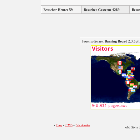
Besucher Heute: 59
Besucher Gestern: 4289
Besu
Forensoftware:
Burning Board 2.3.6
-
Faq
-
PMS
-
Startseite
wbb Style b