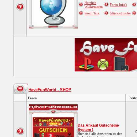
Herzlich
Foren Info's
Willkommen
Small Talk
Glückwünsche
HaveFunWorld - SHOP
Foren
Beit
Das Ankauf Gutscheine
System !
2
Hier sind alle Antworten zu den