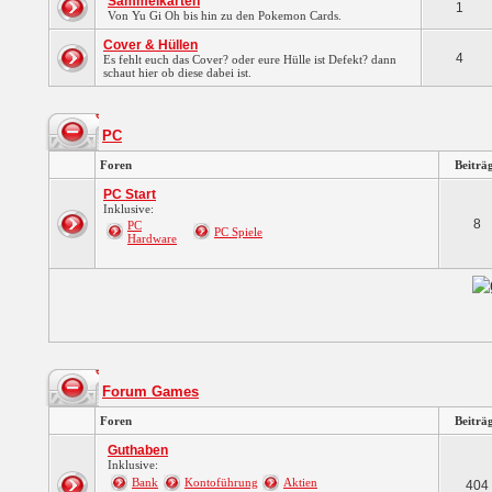
Sammelkarten
1
Von Yu Gi Oh bis hin zu den Pokemon Cards.
Cover & Hüllen
4
Es fehlt euch das Cover? oder eure Hülle ist Defekt? dann
schaut hier ob diese dabei ist.
PC
Foren
Beiträ
PC Start
Inklusive:
8
PC
PC Spiele
Hardware
Forum Games
Foren
Beiträ
Guthaben
Inklusive:
Bank
Kontoführung
Aktien
404