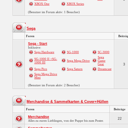
XBOX One
XBOX Series
(Benutzer im Forum aktiv: 1 Besucher)
Sega
Foren
Beiträ
Sega - Start
Inklusive:
Sega Hardware
SG-1000
SC-3000
Sega
SG-1000 II +SG-
Sega Mega Drive
Game
1000 III
Gear
3
Sega Pico
Sega Saturn
Dreamcast
Sega Mega Drive
Mini
(Benutzer im Forum aktiv: 2 Besucher)
Merchandise & Sammelkarten & Cover+Hüllen
Foren
Beiträge
Merchandise
22
Alles zu euren Lieblingen, von der Puppe bis zum Poster.