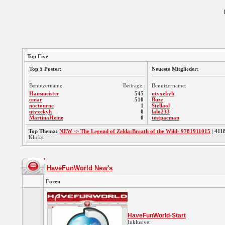
Top Five
Top 5 Poster:
Neueste Mitglieder:
Benutzername:
Beiträge:
Benutzername:
Hausmeister
545
utyxekyh
omar
510
Buzz
noctourne
1
Stellaol
utyxekyh
0
lalo233
MartinaHeine
0
testpacman
Top Thema:
NEW -> The Legend of Zelda:Breath of the Wild- 9781911015
|
411
Klicks.
HaveFunWorld New's
Foren
HaveFunWorld-Start
Inklusive: