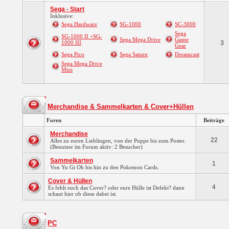
Sega - Start
Inklusive:
Sega Hardware
SG-1000
SC-3000
Sega
SG-1000 II +SG-
Sega Mega Drive
Game
1000 III
3
Gear
Sega Pico
Sega Saturn
Dreamcast
Sega Mega Drive
Mini
Merchandise & Sammelkarten & Cover+Hüllen
Foren
Beiträge
Merchandise
22
Alles zu euren Lieblingen, von der Puppe bis zum Poster.
(Benutzer im Forum aktiv: 2 Besucher)
Sammelkarten
1
Von Yu Gi Oh bis hin zu den Pokemon Cards.
Cover & Hüllen
4
Es fehlt euch das Cover? oder eure Hülle ist Defekt? dann
schaut hier ob diese dabei ist.
PC