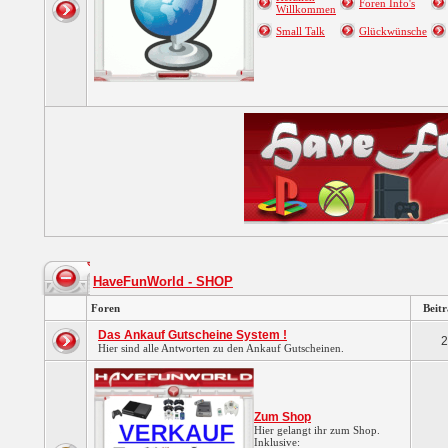
Foren Info's
Willkommen
Small Talk
Glückwünsche
HaveFunWorld - SHOP
Foren
Beit
Das Ankauf Gutscheine System !
2
Hier sind alle Antworten zu den Ankauf Gutscheinen.
Zum Shop
Hier gelangt ihr zum Shop.
Inklusive: