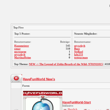
Top Five
Top 5 Poster:
Neueste Mitglieder:
Benutzername:
Beiträge:
Benutzername:
Hausmeister
545
utyxekyh
omar
510
Buzz
noctourne
1
Stellaol
utyxekyh
0
lalo233
MartinaHeine
0
testpacman
Top Thema:
NEW -> The Legend of Zelda:Breath of the Wild- 9781911015
|
411
HaveFunWorld New's
Foren
HaveFunWorld-Start
Inklusive:
Herzlich