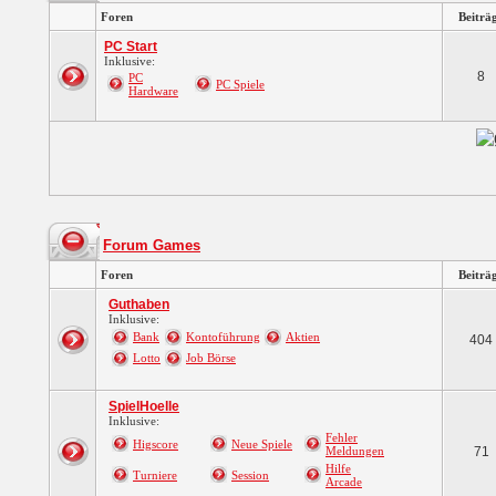
Foren
Beiträ
PC Start
Inklusive:
8
PC
PC Spiele
Hardware
Forum Games
Foren
Beiträ
Guthaben
Inklusive:
Bank
Kontoführung
Aktien
404
Lotto
Job Börse
SpielHoelle
Inklusive:
Fehler
Higscore
Neue Spiele
Meldungen
71
Hilfe
Turniere
Session
Arcade