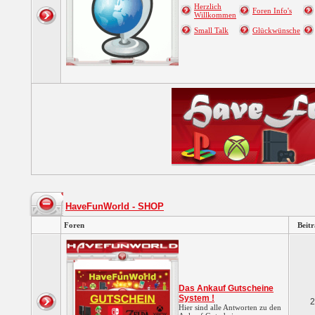
Herzlich
Foren Info's
Willkommen
Small Talk
Glückwünsche
HaveFunWorld - SHOP
Foren
Beit
Das Ankauf Gutscheine
System !
2
Hier sind alle Antworten zu den