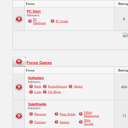
Foren
Beiträ
PC Start
Inklusive:
8
PC
PC Spiele
Hardware
Forum Games
Foren
Beiträ
Guthaben
Inklusive:
Bank
Kontoführung
Aktien
404
Lotto
Job Börse
SpielHoelle
Inklusive:
Fehler
Higscore
Neue Spiele
Meldungen
71
Hilfe
Turniere
Session
Arcade