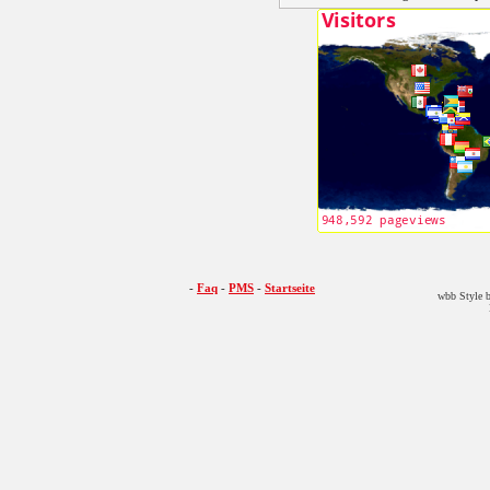
-
Faq
-
PMS
-
Startseite
wbb Style b