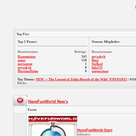
Top Five
Top 5 Poster:
Neueste Mitglieder:
Benutzername:
Beiträge:
Benutzername:
Hausmeister
545
utyxekyh
omar
510
Buzz
noctourne
1
Stellaol
utyxekyh
0
lalo233
MartinaHeine
0
testpacman
Top Thema:
NEW -> The Legend of Zelda:Breath of the Wild- 9781911015
|
411
Klicks.
HaveFunWorld New's
Foren
HaveFunWorld-Start
Inklusive: