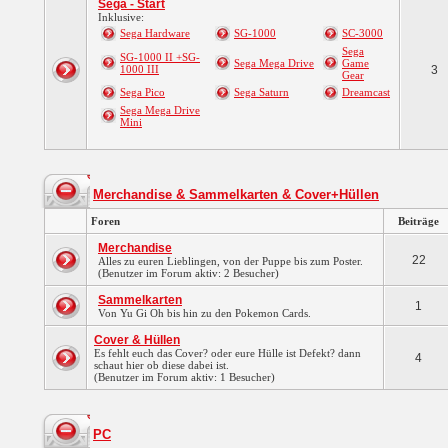
Sega - Start
Inklusive:
Sega Hardware
SG-1000
SC-3000
Sega
SG-1000 II +SG-
Sega Mega Drive
Game
1000 III
3
Gear
Sega Pico
Sega Saturn
Dreamcast
Sega Mega Drive
Mini
Merchandise & Sammelkarten & Cover+Hüllen
Foren
Beiträge
Merchandise
22
Alles zu euren Lieblingen, von der Puppe bis zum Poster.
(Benutzer im Forum aktiv: 2 Besucher)
Sammelkarten
1
Von Yu Gi Oh bis hin zu den Pokemon Cards.
Cover & Hüllen
Es fehlt euch das Cover? oder eure Hülle ist Defekt? dann
4
schaut hier ob diese dabei ist.
(Benutzer im Forum aktiv: 1 Besucher)
PC