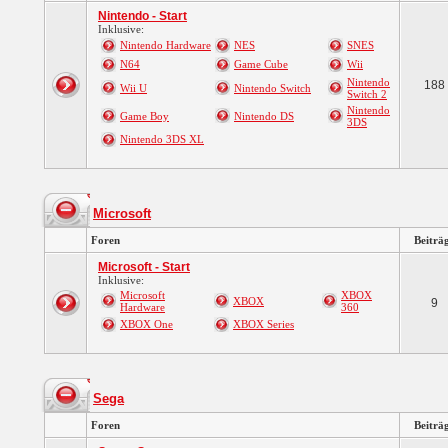
Nintendo - Start
Inklusive:
Nintendo Hardware
NES
SNES
N64
Game Cube
Wii
Nintendo
188
Wii U
Nintendo Switch
Switch 2
Nintendo
Game Boy
Nintendo DS
3DS
Nintendo 3DS XL
Microsoft
Foren
Beiträ
Microsoft - Start
Inklusive:
Microsoft
XBOX
XBOX
9
Hardware
360
XBOX One
XBOX Series
Sega
Foren
Beiträ