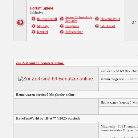
Forum Spiele
Inklusive:
Wasser/Schneeball-
Raubueberfall
HavefunWurf
Schlacht
37
My City
Hangman
Glücksrad
Knuffel
Safeknacker
Zur Zeit sind 69 Benutzer online.
Zur Zeit sind 69 Besuche
Online/Legende
- Admi
Heute waren bereits 0 Mitglieder online.
Heute waren bereits 0 Mi
HaveFunWorld by HFW™ ©2025 Statistik
Mitglieder: 11 | Themen: 2
Unser neuestes Mitglied h