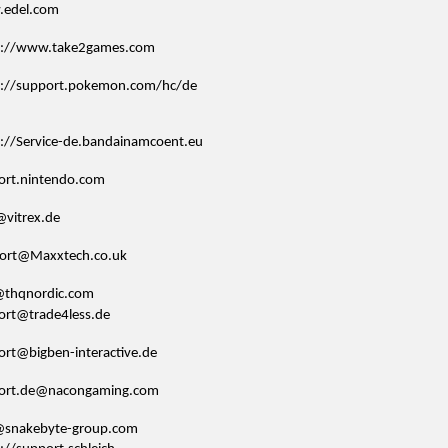
edel.com
s://www.take2games.com
s://support.pokemon.com/hc/de
s://Service-de.bandainamcoent.eu
ort.nintendo.com
@vitrex.de
ort@Maxxtech.co.uk
@thqnordic.com
ort@trade4less.de
ort@bigben-interactive.de
ort.de@nacongaming.com
@snakebyte-group.com