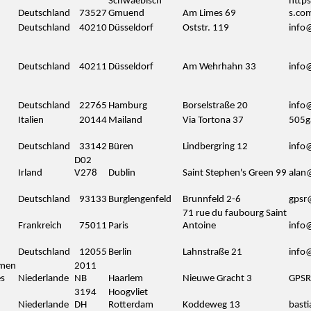
Schwaebisch
https
Deutschland
73527
Gmuend
Am Limes 69
s.co
Deutschland
40210
Düsseldorf
Oststr. 119
info
Deutschland
40211
Düsseldorf
Am Wehrhahn 33
info
Deutschland
22765
Hamburg
Borselstraße 20
info
Italien
20144
Mailand
Via Tortona 37
505g
Deutschland
33142
Büren
Lindbergring 12
info
D02
Irland
V278
Dublin
Saint Stephen's Green 99
alan
Deutschland
93133
Burglengenfeld
Brunnfeld 2-6
gpsr
71 rue du faubourg Saint
Frankreich
75011
Paris
Antoine
info
Deutschland
12055
Berlin
Lahnstraße 21
info
amen
2011
es
Niederlande
NB
Haarlem
Nieuwe Gracht 3
GPSR
3194
Hoogvliet
Niederlande
DH
Rotterdam
Koddeweg 13
bast