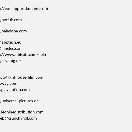
s://eu-support.konami.com
@horiuk.com
@paladone.com
@abptech.eu
@innelec.com
s://www.ubisoft.com/help
alive-ag.de
act@lighthouse-film.com
.wvg.com
playstation.com
universal-pictures.de
leoninedistribution.com
rieb@crunchyroll.com