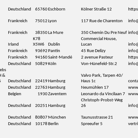
Deutschland
65760
Eschborn
Kölner Straße 12
http
Frankreich
75012
Lyon
117 Rue de Charenton
info
Frankreich
38350
La Mure
350 Chemin Du Pre Neuf
info
K78
Commercial House,
Irland
X5W6
Dublin
Lucan
info
Frankreich
93692
Pantin
45 Rue Delizy
info
Frankreich
94160
Saint-Mandé
2 avenue Pasteur
http
Deutschland
50829
Köln
Von-Hünefeld-Str.2
info@
iebs
 &
Valvo Park, Tarpen 40/
G
Deutschland
22419
Hamburg
Haus 1c
cont
Deutschland
22763
Hamburg
Neumühlen 17
www
Belgien
1930
Zaventem
Leonardo da Vincilaan 7
www.
Christoph-Probst-Weg
Deutschland
20251
Hamburg
26
info@
Deutschland
80807
München
Taunusstrasse 21
www.
Deutschland
10178
Berlin
Spreeufer 5
vert