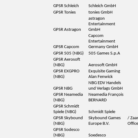
GPSR Schleich
Schleich GmbH
GPSR Tonies
tonies GmbH
astragon
Entertainment
GPSR Astragon
GmbH
Capcom
Entertainment
GPSR Capcom
Germany GmbH
GPSR 505 (NBG)
505 Games S.p.A
GPSR Aerosoft
(NBG)
Aerosoft GmbH
GPSR EXGPRO
Exquisite Gaming
(NBG)
Alan Fenwick
NBG EDV Handels
GPSR NBG
und Verlags GmbH
GPSR Neamedia
Neamedia François
(NBG)
BERNARD
GPSR Schmidt
Spiele (NBG)
Schmidt Spiele
GPSR Skybound
Skybound Games
/ Za
(NBG)
Europe B.V.
Offic
GPSR Sodesco
(NBG)
Soedesco