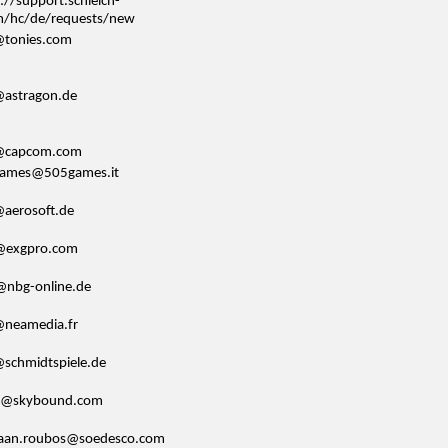
://support.schleich-
m/hc/de/requests/new
@tonies.com
@astragon.de
@capcom.com
ames@505games.it
@aerosoft.de
@exgpro.com
@nbg-online.de
@neamedia.fr
@schmidtspiele.de
@skybound.com
iaan.roubos@soedesco.com