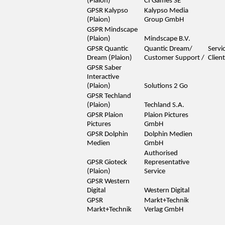
(Plaion)
CI Games SE
GPSR Kalypso
Kalypso Media
(Plaion)
Group GmbH
GSPR Mindscape
(Plaion)
Mindscape B.V.
GPSR Quantic
Quantic Dream/
Servi
Dream (Plaion)
Customer Support /
Client
GPSR Saber
Interactive
(Plaion)
Solutions 2 Go
GPSR Techland
(Plaion)
Techland S.A.
GPSR Plaion
Plaion Pictures
Pictures
GmbH
GPSR Dolphin
Dolphin Medien
Medien
GmbH
Authorised
GPSR Gioteck
Representative
(Plaion)
Service
GPSR Western
Digital
Western Digital
GPSR
Markt+Technik
Markt+Technik
Verlag GmbH