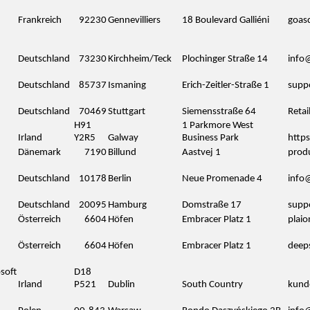
Frankreich
92230
Gennevilliers
18 Boulevard Galliéni
goas
Deutschland
73230
Kirchheim/Teck
Plochinger Straße 14
info
Deutschland
85737
Ismaning
Erich-Zeitler-Straße 1
supp
Deutschland
70469
Stuttgart
Siemensstraße 64
Reta
H91
1 Parkmore West
Irland
Y2R5
Galway
Business Park
http
Dänemark
7190
Billund
Aastvej 1
prod
Deutschland
10178
Berlin
Neue Promenade 4
info
Deutschland
20095
Hamburg
Domstraße 17
supp
Österreich
6604
Höfen
Embracer Platz 1
plai
Österreich
6604
Höfen
Embracer Platz 1
deep
soft
D18
Irland
P521
Dublin
South Country
kund