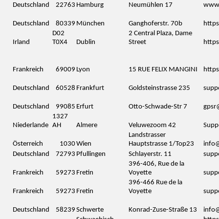
Deutschland
22763
Hamburg
Neumühlen 17
www.
Deutschland
80339
München
Ganghoferstr. 70b
http
D02
2 Central Plaza, Dame
Irland
T0X4
Dublin
Street
http
.
Frankreich
69009
Lyon
15 RUE FELIX MANGINI
http
Deutschland
60528
Frankfurt
Goldsteinstrasse 235
supp
Deutschland
99085
Erfurt
Otto-Schwade-Str 7
gpsr
1327
Niederlande
AH
Almere
Veluwezoom 42
Supp
Landstrasser
Österreich
1030
Wien
Hauptstrasse 1/Top23
info
Deutschland
72793
Pfullingen
Schlayerstr. 11
supp
396-406, Rue de la
Frankreich
59273
Fretin
Voyette
supp
396-466 Rue de la
Frankreich
59273
Fretin
Voyette
supp
Deutschland
58239
Schwerte
Konrad-Zuse-Straße 13
info