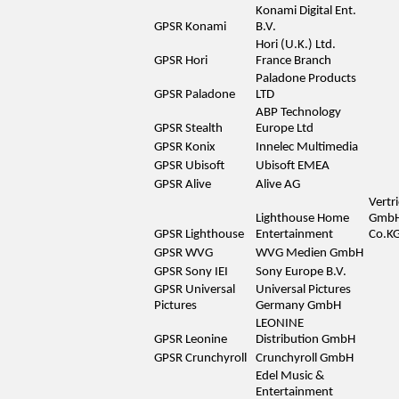
Konami Digital Ent.
GPSR Konami
B.V.
Hori (U.K.) Ltd.
GPSR Hori
France Branch
Paladone Products
GPSR Paladone
LTD
ABP Technology
GPSR Stealth
Europe Ltd
GPSR Konix
Innelec Multimedia
GPSR Ubisoft
Ubisoft EMEA
GPSR Alive
Alive AG
Vertr
Lighthouse Home
GmbH
GPSR Lighthouse
Entertainment
Co.K
GPSR WVG
WVG Medien GmbH
GPSR Sony IEI
Sony Europe B.V.
GPSR Universal
Universal Pictures
Pictures
Germany GmbH
LEONINE
GPSR Leonine
Distribution GmbH
GPSR Crunchyroll
Crunchyroll GmbH
Edel Music &
Entertainment