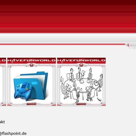
akt
@flashpoint.de