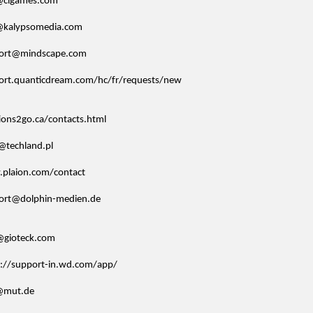
@cigames.com
@kalypsomedia.com
ort@mindscape.com
ort.quanticdream.com/hc/fr/requests/new
ions2go.ca/contacts.html
@techland.pl
plaion.com/contact
ort@dolphin-medien.de
@gioteck.com
s://support-in.wd.com/app/
@mut.de