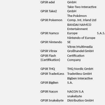
GPSR edel
GmbH
Take-Two Interactive
GPSR Take2
GmbH
The Pokémon
GPSR Pokemon
Comp. Int. Irland Ltd
BANDAI NAMCO
Entertainment
GPSR Namco
Europe
S.A.S
Nintendo of Europe
GPSR Nintendo
SE
Vitrex Multimedia
GPSR Vitrex
Großhandel GmbH
GPSR Flash
Certification
(Certifikation)
Company
GPSR THQ
THQ Nordic GmbH
GPSR Trade4Less
Trade4less GmbH
Bigben Interactive
GPSR BigBen
S.A.
GPSR Nacon
NACON S.A
snakebyte
GPSR Snakebyte
Distribution GmbH