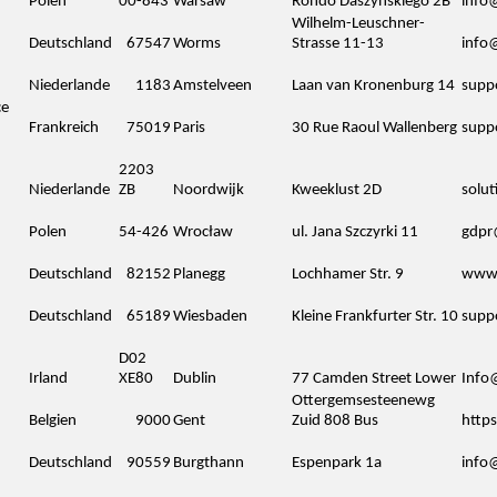
Polen
00-843
Warsaw
Rondo Daszyńskiego 2B
info
Wilhelm-Leuschner-
Deutschland
67547
Worms
Strasse 11-13
info
Niederlande
1183
Amstelveen
Laan van Kronenburg 14
supp
ce
Frankreich
75019
Paris
30 Rue Raoul Wallenberg
supp
2203
Niederlande
ZB
Noordwijk
Kweeklust 2D
solut
Polen
54-426
Wrocław
ul. Jana Szczyrki 11
gdpr
Deutschland
82152
Planegg
Lochhamer Str. 9
www.
Deutschland
65189
Wiesbaden
Kleine Frankfurter Str. 10
supp
D02
Irland
XE80
Dublin
77 Camden Street Lower
Info
Ottergemsesteenewg
Belgien
9000
Gent
Zuid 808 Bus
http
Deutschland
90559
Burgthann
Espenpark 1a
info