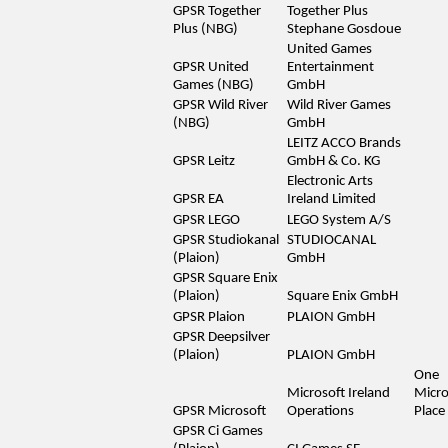
GPSR Together
Together Plus
Plus (NBG)
Stephane Gosdoue
United Games
GPSR United
Entertainment
Games (NBG)
GmbH
GPSR Wild River
Wild River Games
(NBG)
GmbH
LEITZ ACCO Brands
GPSR Leitz
GmbH & Co. KG
Electronic Arts
GPSR EA
Ireland Limited
GPSR LEGO
LEGO System A/S
GPSR Studiokanal
STUDIOCANAL
(Plaion)
GmbH
GPSR Square Enix
(Plaion)
Square Enix GmbH
GPSR Plaion
PLAION GmbH
GPSR Deepsilver
(Plaion)
PLAION GmbH
One
Microsoft Ireland
Micro
GPSR Microsoft
Operations
Place
GPSR Ci Games