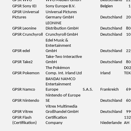
GPSR WVG
WVG Medien GmbH
Deutschland
22
GPSR Sony IEI
Sony Europe B.V.
Belgien
1
GPSR Universal
Universal Pictures
Pictures
Germany GmbH
Deutschland
20
LEONINE
GPSR Leonine
Distribution GmbH
Deutschland
80
GPSR Crunchyroll
Crunchyroll GmbH
Deutschland
10
Edel Music &
Entertainment
GPSR edel
GmbH
Deutschland
22
Take-Two Interactive
GPSR Take2
GmbH
Deutschland
80
The Pokémon
D0
GPSR Pokemon
Comp. Int. Irland Ltd
Irland
T0X
BANDAI NAMCO
Entertainment
GPSR Namco
Europe
S.A.S.
Frankreich
69
Nintendo of Europe
GPSR Nintendo
SE
Deutschland
60
Vitrex Multimedia
GPSR Vitrex
Großhandel GmbH
Deutschland
99
GPSR Flash
Certification
132
(Certifikation)
Company
Niederlande
AH