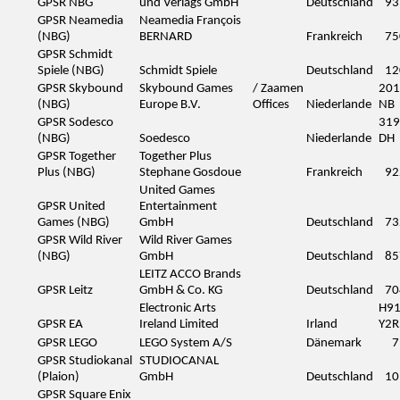
GPSR NBG
und Verlags GmbH
Deutschland
93
GPSR Neamedia
Neamedia François
(NBG)
BERNARD
Frankreich
75
GPSR Schmidt
Spiele (NBG)
Schmidt Spiele
Deutschland
12
GPSR Skybound
Skybound Games
/ Zaamen
201
(NBG)
Europe B.V.
Offices
Niederlande
NB
GPSR Sodesco
319
(NBG)
Soedesco
Niederlande
DH
GPSR Together
Together Plus
Plus (NBG)
Stephane Gosdoue
Frankreich
92
United Games
GPSR United
Entertainment
Games (NBG)
GmbH
Deutschland
73
GPSR Wild River
Wild River Games
(NBG)
GmbH
Deutschland
85
LEITZ ACCO Brands
GPSR Leitz
GmbH & Co. KG
Deutschland
70
Electronic Arts
H9
GPSR EA
Ireland Limited
Irland
Y2R
GPSR LEGO
LEGO System A/S
Dänemark
7
GPSR Studiokanal
STUDIOCANAL
(Plaion)
GmbH
Deutschland
10
GPSR Square Enix