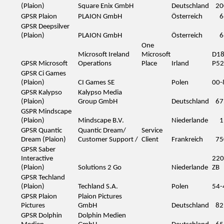
(Plaion)
Square Enix GmbH
Deutschland
20
GPSR Plaion
PLAION GmbH
Österreich
6
GPSR Deepsilver
(Plaion)
PLAION GmbH
Österreich
6
One
Microsoft Ireland
Microsoft
D1
GPSR Microsoft
Operations
Place
Irland
P52
GPSR Ci Games
(Plaion)
CI Games SE
Polen
00-
GPSR Kalypso
Kalypso Media
(Plaion)
Group GmbH
Deutschland
67
GSPR Mindscape
(Plaion)
Mindscape B.V.
Niederlande
1
GPSR Quantic
Quantic Dream/
Service
Dream (Plaion)
Customer Support /
Client
Frankreich
75
GPSR Saber
Interactive
220
(Plaion)
Solutions 2 Go
Niederlande
ZB
GPSR Techland
(Plaion)
Techland S.A.
Polen
54-
GPSR Plaion
Plaion Pictures
Pictures
GmbH
Deutschland
82
GPSR Dolphin
Dolphin Medien