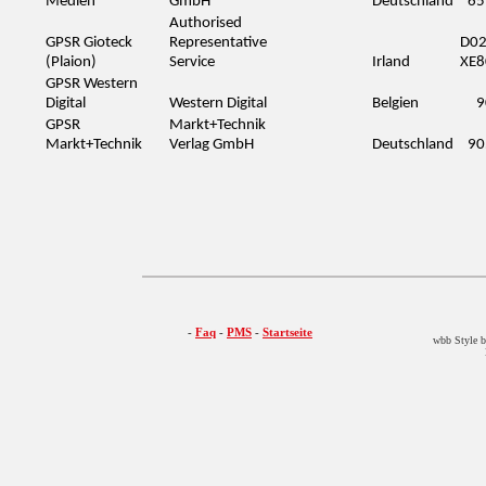
Medien
GmbH
Deutschland
65
Authorised
GPSR Gioteck
Representative
D0
(Plaion)
Service
Irland
XE8
GPSR Western
Digital
Western Digital
Belgien
9
GPSR
Markt+Technik
Markt+Technik
Verlag GmbH
Deutschland
90
-
Faq
-
PMS
-
Startseite
wbb Style b