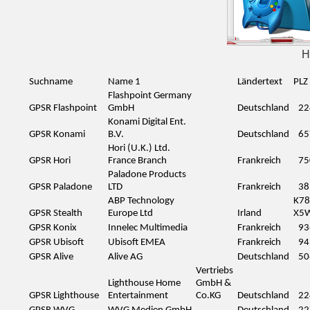
H
Suchname
Name 1
Ländertext
PLZ
Flashpoint Germany
GPSR Flashpoint
GmbH
Deutschland
22
Konami Digital Ent.
GPSR Konami
B.V.
Deutschland
65
Hori (U.K.) Ltd.
GPSR Hori
France Branch
Frankreich
75
Paladone Products
GPSR Paladone
LTD
Frankreich
38
ABP Technology
K78
GPSR Stealth
Europe Ltd
Irland
X5
GPSR Konix
Innelec Multimedia
Frankreich
93
GPSR Ubisoft
Ubisoft EMEA
Frankreich
94
GPSR Alive
Alive AG
Deutschland
50
Vertriebs
Lighthouse Home
GmbH &
GPSR Lighthouse
Entertainment
Co.KG
Deutschland
22