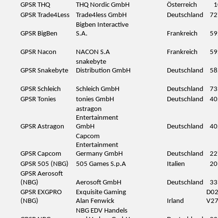
GPSR THQ
THQ Nordic GmbH
Österreich
1
GPSR Trade4Less
Trade4less GmbH
Deutschland
72
Bigben Interactive
GPSR BigBen
S.A.
Frankreich
59
GPSR Nacon
NACON S.A
Frankreich
59
snakebyte
GPSR Snakebyte
Distribution GmbH
Deutschland
58
GPSR Schleich
Schleich GmbH
Deutschland
73
GPSR Tonies
tonies GmbH
Deutschland
40
astragon
Entertainment
GPSR Astragon
GmbH
Deutschland
40
Capcom
Entertainment
GPSR Capcom
Germany GmbH
Deutschland
22
GPSR 505 (NBG)
505 Games S.p.A
Italien
20
GPSR Aerosoft
(NBG)
Aerosoft GmbH
Deutschland
33
GPSR EXGPRO
Exquisite Gaming
D0
(NBG)
Alan Fenwick
Irland
V2
NBG EDV Handels