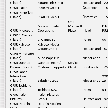
(Plaion)
Square Enix GmbH
Deutschland
20
GPSR Plaion
PLAION GmbH
Österreich
6
GPSR Deepsilver
(Plaion)
PLAION GmbH
Österreich
6
One
Microsoft Ireland
Microsoft
D1
GPSR Microsoft
Operations
Place
Irland
P52
GPSR Ci Games
(Plaion)
CI Games SE
Polen
00-
GPSR Kalypso
Kalypso Media
(Plaion)
Group GmbH
Deutschland
67
GSPR Mindscape
(Plaion)
Mindscape B.V.
Niederlande
1
GPSR Quantic
Quantic Dream/
Service
Dream (Plaion)
Customer Support /
Client
Frankreich
75
GPSR Saber
Interactive
220
(Plaion)
Solutions 2 Go
Niederlande
ZB
GPSR Techland
(Plaion)
Techland S.A.
Polen
54-
GPSR Plaion
Plaion Pictures
Pictures
GmbH
Deutschland
82
GPSR Dolphin
Dolphin Medien