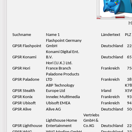
H
Suchname
Name 1
Ländertext
PLZ
Flashpoint Germany
GPSR Flashpoint
GmbH
Deutschland
22
Konami Digital Ent.
GPSR Konami
B.V.
Deutschland
65
Hori (U.K.) Ltd.
GPSR Hori
France Branch
Frankreich
75
Paladone Products
GPSR Paladone
LTD
Frankreich
38
ABP Technology
K78
GPSR Stealth
Europe Ltd
Irland
X5
GPSR Konix
Innelec Multimedia
Frankreich
93
GPSR Ubisoft
Ubisoft EMEA
Frankreich
94
GPSR Alive
Alive AG
Deutschland
50
Vertriebs
Lighthouse Home
GmbH &
GPSR Lighthouse
Entertainment
Co.KG
Deutschland
22