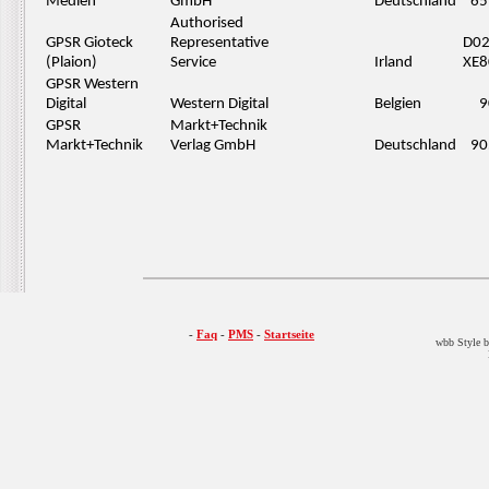
Medien
GmbH
Deutschland
65
Authorised
GPSR Gioteck
Representative
D0
(Plaion)
Service
Irland
XE8
GPSR Western
Digital
Western Digital
Belgien
9
GPSR
Markt+Technik
Markt+Technik
Verlag GmbH
Deutschland
90
-
Faq
-
PMS
-
Startseite
wbb Style b