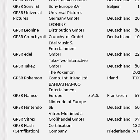
GPSR WVG
WVG Medien GmbH
Deutschland
22
GPSR Sony IEI
Sony Europe B.V.
Belgien
1
GPSR Universal
Universal Pictures
Pictures
Germany GmbH
Deutschland
20
LEONINE
GPSR Leonine
Distribution GmbH
Deutschland
80
GPSR Crunchyroll
Crunchyroll GmbH
Deutschland
10
Edel Music &
Entertainment
GPSR edel
GmbH
Deutschland
22
Take-Two Interactive
GPSR Take2
GmbH
Deutschland
80
The Pokémon
D0
GPSR Pokemon
Comp. Int. Irland Ltd
Irland
T0X
BANDAI NAMCO
Entertainment
GPSR Namco
Europe
S.A.S.
Frankreich
69
Nintendo of Europe
GPSR Nintendo
SE
Deutschland
60
Vitrex Multimedia
GPSR Vitrex
Großhandel GmbH
Deutschland
99
GPSR Flash
Certification
132
(Certifikation)
Company
Niederlande
AH