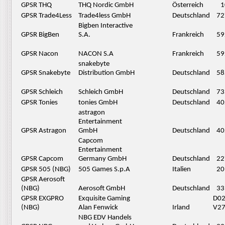
GPSR THQ
THQ Nordic GmbH
Österreich
1
GPSR Trade4Less
Trade4less GmbH
Deutschland
72
Bigben Interactive
GPSR BigBen
S.A.
Frankreich
59
GPSR Nacon
NACON S.A
Frankreich
59
snakebyte
GPSR Snakebyte
Distribution GmbH
Deutschland
58
GPSR Schleich
Schleich GmbH
Deutschland
73
GPSR Tonies
tonies GmbH
Deutschland
40
astragon
Entertainment
GPSR Astragon
GmbH
Deutschland
40
Capcom
Entertainment
GPSR Capcom
Germany GmbH
Deutschland
22
GPSR 505 (NBG)
505 Games S.p.A
Italien
20
GPSR Aerosoft
(NBG)
Aerosoft GmbH
Deutschland
33
GPSR EXGPRO
Exquisite Gaming
D0
(NBG)
Alan Fenwick
Irland
V2
NBG EDV Handels