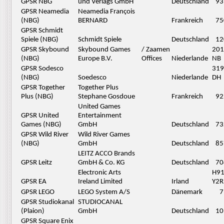
GPSR NBG
und Verlags GmbH
Deutschland
93
GPSR Neamedia
Neamedia François
(NBG)
BERNARD
Frankreich
75
GPSR Schmidt
Spiele (NBG)
Schmidt Spiele
Deutschland
12
GPSR Skybound
Skybound Games
/ Zaamen
201
(NBG)
Europe B.V.
Offices
Niederlande
NB
GPSR Sodesco
319
(NBG)
Soedesco
Niederlande
DH
GPSR Together
Together Plus
Plus (NBG)
Stephane Gosdoue
Frankreich
92
United Games
GPSR United
Entertainment
Games (NBG)
GmbH
Deutschland
73
GPSR Wild River
Wild River Games
(NBG)
GmbH
Deutschland
85
LEITZ ACCO Brands
GPSR Leitz
GmbH & Co. KG
Deutschland
70
Electronic Arts
H9
GPSR EA
Ireland Limited
Irland
Y2R
GPSR LEGO
LEGO System A/S
Dänemark
7
GPSR Studiokanal
STUDIOCANAL
(Plaion)
GmbH
Deutschland
10
GPSR Square Enix