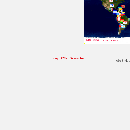
-
Faq
-
PMS
-
Startseite
wbb Style b