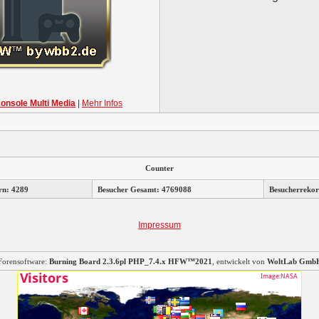
nsole Multi Media
|
Mehr Infos
Counter
rn: 4289
Besucher Gesamt: 4769088
Besucherrekor
Impressum
Forensoftware:
Burning Board 2.3.6pl PHP_7.4.x HFW™2021
, entwickelt von
WoltLab Gmb