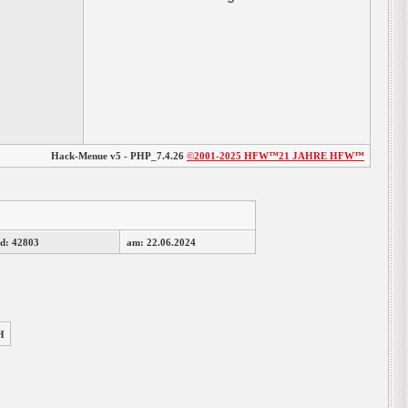
Hack-Menue v5 - PHP_7.4.26
©2001-2025
HFW™
21 JAHRE HFW™
d: 42803
am: 22.06.2024
H