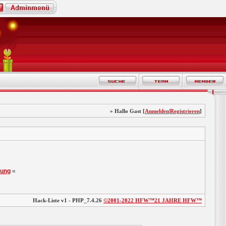
» Hallo Gast [
Anmelden
|
Registrieren
]
rung
«
Hack-Liste v1 - PHP_7.4.26
©2001-2022
HFW™
21 JAHRE HFW™