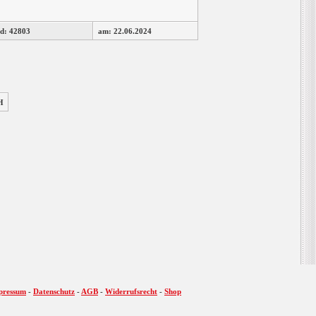
d: 42803
am: 22.06.2024
H
pressum
-
Datenschutz
-
AGB
-
Widerrufsrecht
-
Shop