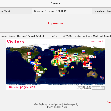
Counter
rn: 4693
Besucher Gesamt: 4761049
Besucherrekor
Impressum
Forensoftware:
Burning Board 2.3.6pl PHP_7.4.x HFW™2021
, entwickelt von
WoltLab Gmb
Im
wbb Style by: vbdesigns.de | Änderungen by
HFW™ ©2001-2026