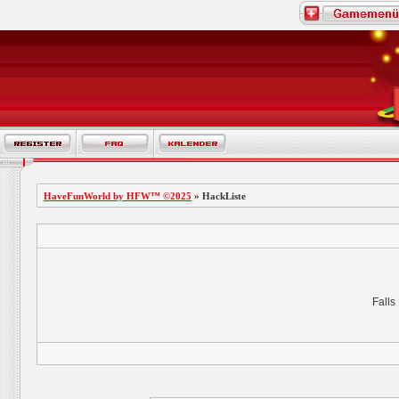
HaveFunWorld by HFW™ ©2025
» HackListe
Falls