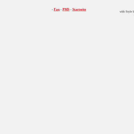
-
Faq
-
PMS
-
Startseite
wbb Style b