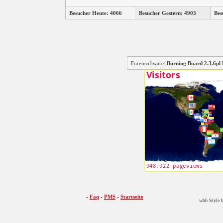
Besucher Heute: 4066
Besucher Gestern: 4903
Bes
Forensoftware:
Burning Board 2.3.6
-
Faq
-
PMS
-
Startseite
wbb Style b