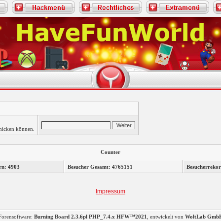
chicken können.
Counter
rn: 4903
Besucher Gesamt: 4765151
Besucherrekor
Impressum
Forensoftware:
Burning Board 2.3.6pl PHP_7.4.x HFW™2021
, entwickelt von
WoltLab Gmb