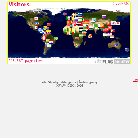
Im
wbb Style by: vbdesigns.de | Änderungen by
HFW™ ©2001-2026