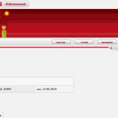
d: 42803
am: 22.06.2024
H