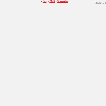
-
Faq
-
PMS
-
Startseite
wbb Style b