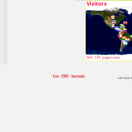
-
Faq
-
PMS
-
Startseite
wbb Style b