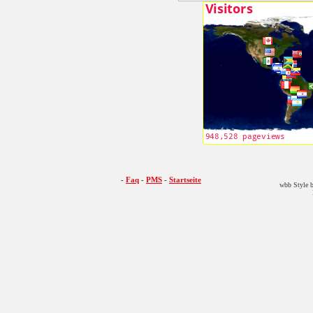
-
Faq
-
PMS
-
Startseite
wbb Style b