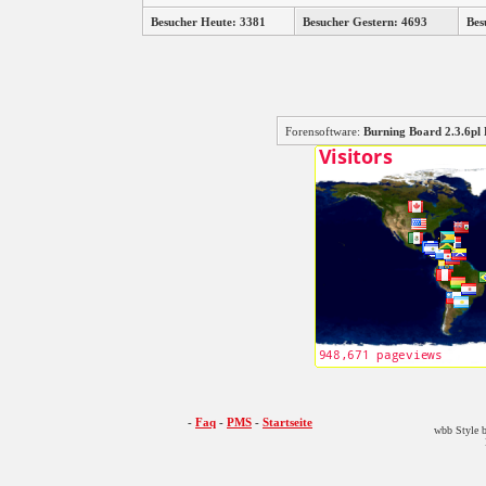
Besucher Heute: 3381
Besucher Gestern: 4693
Bes
Forensoftware:
Burning Board 2.3.6
-
Faq
-
PMS
-
Startseite
wbb Style b